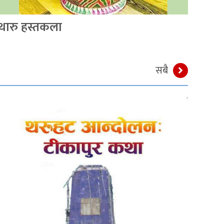
थारु हस्तकला
सबै