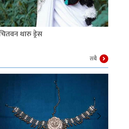
चितवन थारु ड्रेस
सुभ
सबै