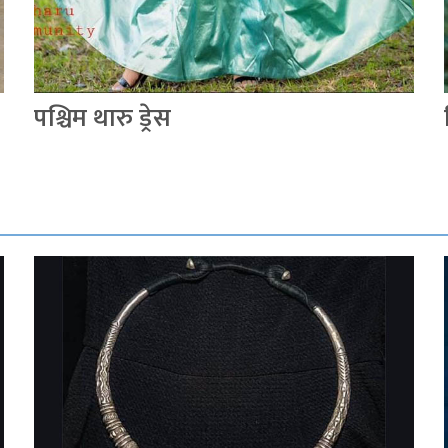
पश्चिम थारु ड्रेस