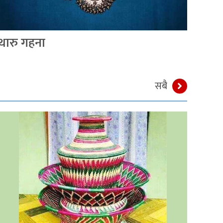
थारु गहना
थारु
सबै