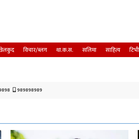
खेलकुद
विचार/ब्लग
था.क.स.
सलिमा
साहित्य
टिभी
9898
989898989