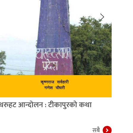
थरुहट आन्दोलन : टीकापुरको कथा
कृष्
सबै