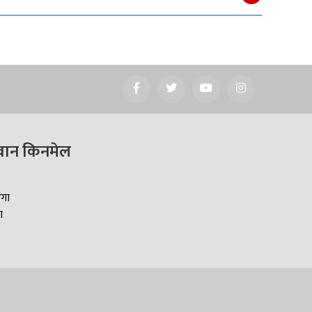
वान किनमेल
ँगा
ा