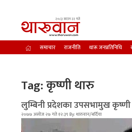
२०८३ साउन २२ गते
Leading Newsportal from Tharu Community Nepal.
समाचार
राजनीति
थारू जनप्रतिनिधि
Tag:
कृष्णी थारु
लुम्बिनी प्रदेशका उपसभामुख कृष्ण
२०७७ असोज २७ गते १२:३९ By: थारुवान/बर्दिया