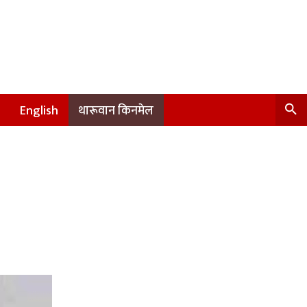
English
थारूवान किनमेल