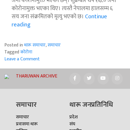
जना कोरोनामुक्त भएका छन्। शुक्रबार थप १६८० जना
कोरोनामुक्त भएका थिए। त्यस्तै नेपालमा हालसम्म ६
सय जना संक्रमितको मृत्यु भएको छ।
Continue
“नेपालमा
reading
कोरोना
संक्रमितको
Posted in
थारू समाचार
,
समाचार
संख्या
Tagged
कोरोना
एक
Leave a Comment
लाख
on
नाघ्यो,
नेपालमा
THARUWAN ARCHIVE
कोरोना
थारु
संक्रमितको
बाहुल्य
संख्या
क्षेत्रको
एक
समाचार
थारू जनप्रतिनिधि
अवस्था
लाख
के
नाघ्यो,
समाचार
प्रदेश
छ?”
थारु
प्रवासमा थारू
संघ
बाहुल्य