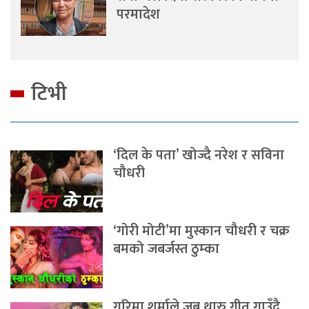
परमादेश
टिभी
‘दिल के पता’ खोज्दै नरेश र सविना
चौधरी
‘गोरी मोटी’मा मुस्कान चौधरी र चक्र
बमको जबर्जस्त ठुम्का
गरिमा शर्माले जब थारु गीत गाउँदै