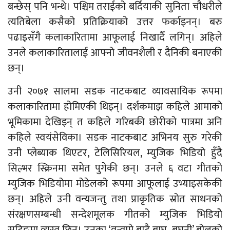
बन्छेस् पनि भन्थे। पश्चिम तराईको बर्दियाकी सुनिता चौधरीले
त्यतिबेला कसैको प्रतिक्रियाको उत्तर फर्काइनन्। बरु
पढाइसँगै कलाकारितामा आफूलाई निखार्दै लगिन्। अहिले
उनले कलाकारितालाई आफ्नो जीवनशैली र दैनिकी बनाएकी
छन्।
उनी २०७१ सालमा सडक नाटकबाट व्यावसायिक रूपमा
कलाकारितामा होमिएकी थिइन्। दर्शकमाझ कहिले आमाको
भूमिकामा देखिइन् त कहिले गरिबकी छोरीको पात्रमा अनि
कहिले स्वयंसेविका। सडक नाटकबाट अभिनय सुरु गरेकी
उनी प्लेब्याक थिएटर, टेलिसिरियल, म्युजिक भिडियो हुँदै
सिल्भर स्क्रिनमा समेत पुगेकी छन्। उनले ६ वटा गीतको
म्युजिक भिडियोमा मोडेलको रूपमा आफूलाई उभ्याइसकेकी
छन्। अहिले उनी वन्यजन्तु तथा प्राकृतिक स्रोत साधनको
संरक्षणसम्बन्धी सन्देशमूलक गीतको म्युजिक भिडियोे
सुटिङमा व्यस्त छिन्। उनका ‘वन्वामे बाटै बाघ–बघुनी’ बोलको