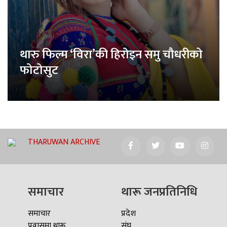
थारु फिल्म ‘विरा’की हिरोइन समु चौधरीको
फोटोसुट
THARUWAN ARCHIVE
समाचार
थारू जनप्रतिनिधि
समाचार
प्रदेश
प्रवासमा थारू
संघ