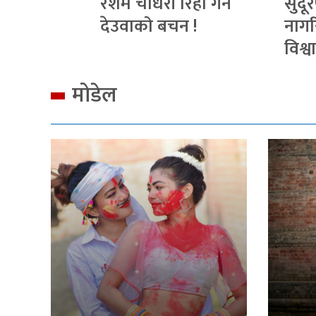
रेशम चौधरी रिहा गर्ने
सुदूर
देउवाको बचन !
नागर
विश्व
मोडेल