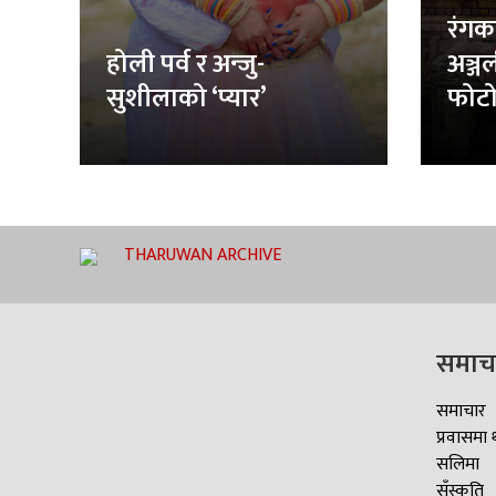
रंगक
होली पर्व र अन्जु-
अञ्ज
सुशीलाको ‘प्यार’
फोटो
THARUWAN ARCHIVE
समाच
समाचार
प्रवासमा 
सलिमा
सँस्कृति