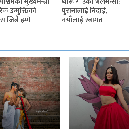
पश्चिमका मुख्यमन्त्री :
थारू गाउँका भलमन्सा:
िक उन्मुक्तिको
पुरानालाई बिदाई,
ास जित्नै हम्मे
नयाँलाई स्वागत