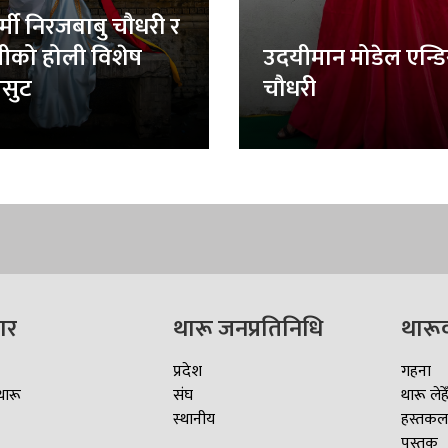
र्मी निरजबाबु चौधरी र
लीको होली विशेष
उदयीमान मोडेल एन्ड
सुट
चौधरी
ार
थारू जनप्रतिनिधि
थारू
प्रदेश
गहना
थारू
संघ
थारू लेहे
स्थानीय
हस्तकल
पुस्तक