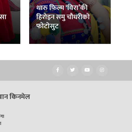
थारु फिल्म ‘विरा’की
िसा
हिरोइन समु चौधरीको
फोटोसुट
वान किनमेल
ँगा
ा