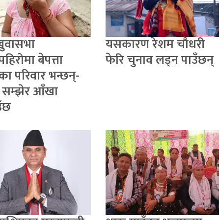
खुवासभा
यसकारण रेशम चौधरी
पहिरोमा बेपत्ता
फेरि चुनाव लड्न पाउँछन्
का परिवार भन्छन्-
 सम्झेर आँखा
ँछ