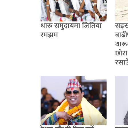
थारू समुदायमा जितिया
सङ्
रमझम
बाढी
थारू
छोरा
रसाउ