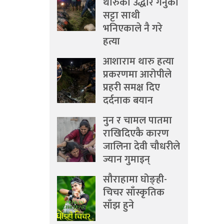
थारुको उद्धार गर्नुको
सट्टा साथी
भनिएकाले नै गरे
हत्या
आशाराम थारु हत्या
प्रकरणमा आरोपीले
प्रहरी समक्ष दिए
दर्दनाक बयान
नुन र चामल पातमा
राखिदिएकै कारण
जालिना देवी चौधरीले
ज्यान गुमाइन्
सौराहामा घोङ्ही-
चिचर साँस्कृतिक
साँझ हुने