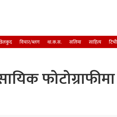
खेलकुद
विचार/ब्लग
था.क.स.
सलिमा
साहित्य
टिभी
्यवसायिक फोटोग्राफी