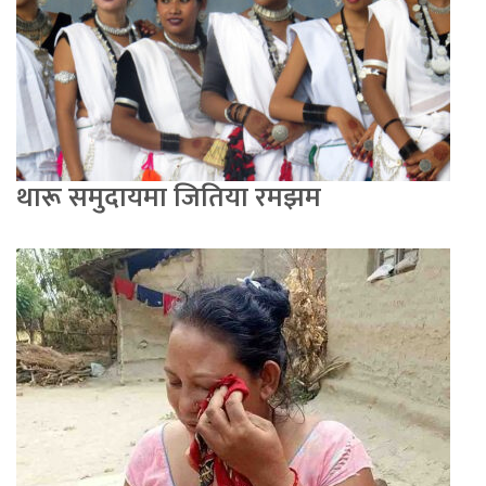
थारू समुदायमा जितिया रमझम