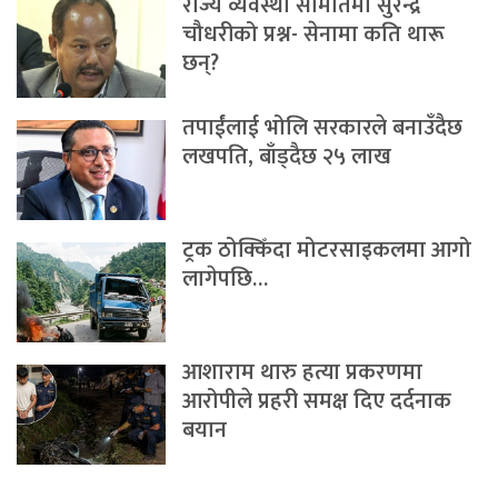
राज्य व्यवस्था समितिमा सुरेन्द्र
चौधरीको प्रश्न- सेनामा कति थारू
छन्?
तपाईंलाई भोलि सरकारले बनाउँदैछ
लखपति, बाँड्दैछ २५ लाख
ट्रक ठोक्किँदा मोटरसाइकलमा आगो
लागेपछि…
आशाराम थारु हत्या प्रकरणमा
आरोपीले प्रहरी समक्ष दिए दर्दनाक
बयान