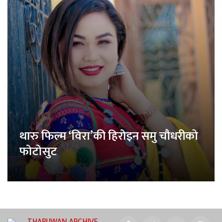
थारु फिल्म ‘विरा’की हिरोइन समु चौधरीको
फोटोसुट
THARUWAN ARCHIVE