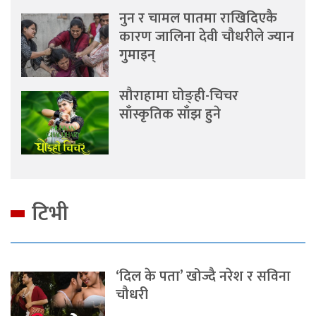
नुन र चामल पातमा राखिदिएकै
कारण जालिना देवी चौधरीले ज्यान
गुमाइन्
सौराहामा घोङ्ही-चिचर
साँस्कृतिक साँझ हुने
टिभी
‘दिल के पता’ खोज्दै नरेश र सविना
चौधरी