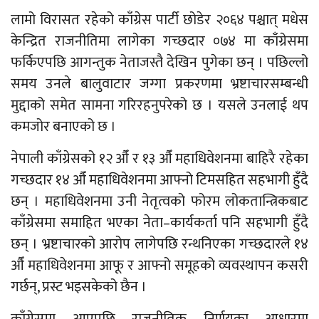
लामो विरासत रहेको काँग्रेस पार्टी छोडेर २०६४ पश्चात् मधेस
केन्द्रित राजनीतिमा लागेका गच्छदार ०७४ मा काँग्रेसमा
फर्किएपछि आगन्तुक नेताजस्तै देखिन पुगेका छन् । पछिल्लो
समय उनले बालुवाटार जग्गा प्रकरणमा भ्रष्टाचारसम्बन्धी
मुद्दाको समेत सामना गरिरहनुपरेको छ । यसले उनलाई थप
कमजोर बनाएको छ ।
नेपाली काँग्रेसको १२ औँ र १३ औँ महाधिवेशनमा बाहिरै रहेका
गच्छदार १४ औँ महाधिवेशनमा आफ्नो टिमसहित सहभागी हुँदै
छन् । महाधिवेशनमा उनी नेतृत्वको फोरम लोकतान्त्रिकबाट
काँग्रेसमा समाहित भएका नेता–कार्यकर्ता पनि सहभागी हुँदै
छन् । भ्रष्टाचारको आरोप लागेपछि रन्थनिएका गच्छदारले १४
औँ महाधिवेशनमा आफू र आफ्नो समूहको व्यवस्थापन कसरी
गर्छन्, प्रस्ट भइसकेको छैन ।
काँग्रेसमा आएपछि राजनीतिक निर्णयका आधारमा