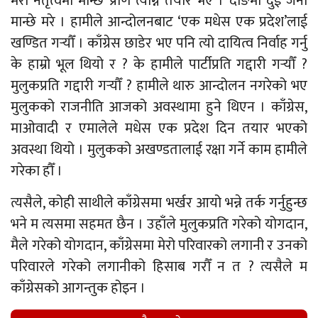
मेरो नेतृत्वमा मान्छे प्राण त्याग्न तयार भए । दाङमा दुई जना
मान्छे मरे । हामीले आन्दोलनबाट ‘एक मधेस एक प्रदेश’लाई
खण्डित गर्‍यौँ । काँग्रेस छाडेर भए पनि त्यो दायित्व निर्वाह गर्नु
के हाम्रो भूल थियो र ? के हामीले पार्टीप्रति गद्दारी गर्‍यौँ ?
मुलुकप्रति गद्दारी गर्‍यौँ ? हामीले थारु आन्दोलन नगरेको भए
मुलुकको राजनीति आजको अवस्थामा हुने थिएन । काँग्रेस,
माओवादी र एमालेले मधेस एक प्रदेश दिन तयार भएको
अवस्था थियो । मुलुकको अखण्डतालाई रक्षा गर्ने काम हामीले
गरेका हौँ ।
त्यसैले, कोही साथीले काँग्रेसमा भर्खर आयो भन्ने तर्क गर्नुहुन्छ
भने म त्यसमा सहमत छैन । उहाँले मुलुकप्रति गरेको योगदान,
मैले गरेको योगदान, काँग्रेसमा मेरो परिवारको लगानी र उनको
परिवारले गरेको लगानीको हिसाब गरौँ न त ? त्यसैले म
काँग्रेसको आगन्तुक होइन ।