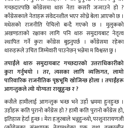
गच्छदारपछि काँग्रेसमा थारु नेता कसरी जन्माउने हो ?
काँग्रेसकाले नेताहरू संवेदनशील भएर सोच्ने बेला आएको छ ।
मधेसको राजनीति पेचिलो बन्दै गएको छ । मुलुकको
अखण्डताको रक्षाका लागि पनि थारु समुदायबाट नेतृत्व
स्थापित गर्ने कुरा काँग्रेस बुझ्नुपर्छ । काँग्रेसमा रहेका
थारुहरूले उचित जिम्मेवारी पाउनेछन् भन्नेमा म विश्वस्त छु ।​
तपाईँले थारु समुदायबाट गच्छदारको उत्तराधिकारीको
कुरा गर्नुभयो । तर, त्यसका लागि व्यक्तिगत, लामो
पारिवारिक राजनीतिक पृष्ठभूमि खोजिन्छ होला । तपाईँहरू
आगन्तुकले त्यो योग्यता राख्नुहुन्छ र ?
कसैले हामीलाई आगन्तुक भन्छ भने उहाँ भ्रममा हुनहुन्छ ।
उहाँहरू कति पुरानो काँग्रेस हो ? हामी कति पुरानो काँग्रेस हो,
इतिहास हेर्दा हुन्छ । मेरा हजुरबाले भन्नुहुन्थ्यो, परशुनारायणजी
(काँग्रेसका संस्थापक नेतामध्येका एक तथा तत्कालीन