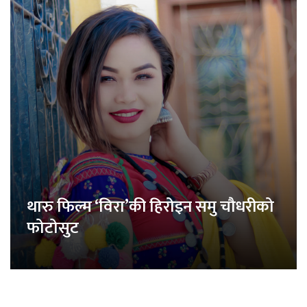
थारु फिल्म ‘विरा’की हिरोइन समु चौधरीको
फोटोसुट