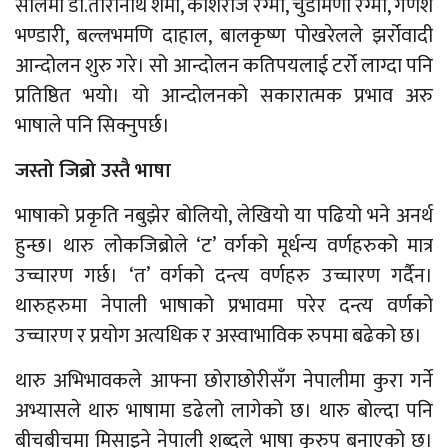
सालमा डा.तारानाथ शर्मा, कोशराज रेग्मी, चुडामणी रेग्मी, गणेश
भण्डारी, बल्लभमणि दाहाल, बालकृष्ण पोखरेलले झर्रोवादी
आन्दोलन शुरु गरे। सो आन्दोलन कतिपयलाई टर्रो लाग्दा पनि
प्रतिष्ठित भयो। यो आन्दोलनको सकारात्मक प्रभाव अरु
भाषाले पनि सिक्नुपर्छ।
जस्तो जिब्रो उस्तै भाषा
भाषाको प्रकृति नबुझेर बोलियो, लेखियो या पढियो भने अनर्थ
हुन्छ। थारु लोकजिब्रोले ‘ट’ वर्गको मूर्धन्य वर्णहरुको मात्र
उच्चारण गर्छ। ‘त’ वर्गको दन्त्य वर्णहरु उच्चारण गर्दैन।
थारुहरुमा नेपाली भाषाको प्रभावमा परेर दन्त्य वर्णको
उच्चारण र प्रयोग अत्यधिक र अस्वाभाविक रुपमा बढेको छ।
थारु अभिभावकले आफ्ना छोराछोरीसँग नेपालीमा कुरा गर्ने
अभ्यासले थारु भाषामा डढेलो लागेको छ। थारु बोल्दा पनि
बीचबीचमा मिसाइने नेपाली शब्दले भाषा कुरुप बनाएको छ।