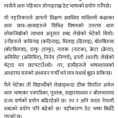
त्यसैले थारु पहिचान जोगाइराख्न ठेट भाषाको प्रयोग गर्नैपर्छ।
यो पङ्तिकारले आफ्नो शिक्षण अवधिमा माथिल्लो कक्षाका
थारु छात्र‒छात्राहरुले विभिन्न विषयको उत्तरमा थारु
लोकजिब्रोको स्वभाव अनुसार शब्द लेखेको भेटेको थियो।
उनीहरुले कथिनाइ (कठिनाइ), धिलाइ (ढिलाइ), बोतबिरुवा
(बोटबिरुवा), दम्फु (डम्फु), नातक (नाटक), क्रेटा (क्रेता),
असिमिट (असिमित), निर्नय (निणर्य), ढरती (धरती) लेखेको
भेट्दा मन छटपटाउँथ्यो। तर, हामीहरुले भाषाशास्त्रको
आधारमा यसको अध्ययन गर्‍यौँ भने मात्र यथार्थ बुझ्न सकिन्छ।
मैले भेटेका ती विद्यार्थीको लेखाइभन्दा ठीक विपरित अचेल
थारु भाषाका पत्रपत्रिका, पुस्तक, सञ्चारमाध्यम र बोलचालमा
दन्त्य वर्णको प्रयोग बढिरहेको छ। तर र अनि जस्ता नेपाली
शब्दको प्रयोग पनि बढेको छ। यहीकारण ठेट भाषा बिग्रँदै
गएको छ।