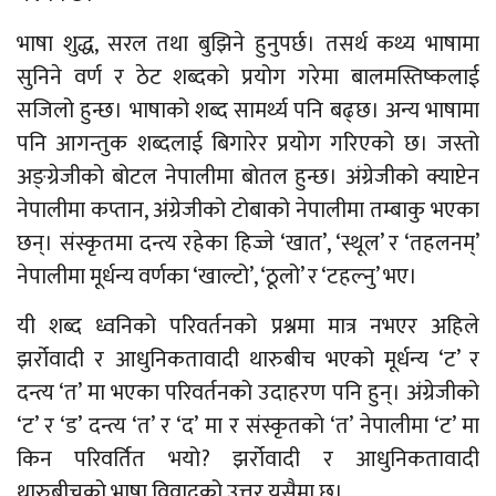
भाषा शुद्ध, सरल तथा बुझिने हुनुपर्छ। तसर्थ कथ्य भाषामा
सुनिने वर्ण र ठेट शब्दको प्रयोग गरेमा बालमस्तिष्कलाई
सजिलो हुन्छ। भाषाको शब्द सामर्थ्य पनि बढ्छ। अन्य भाषामा
पनि आगन्तुक शब्दलाई बिगारेर प्रयोग गरिएको छ। जस्तो
अङ्ग्रेजीको बोटल नेपालीमा बोतल हुन्छ। अंग्रेजीको क्याप्टेन
नेपालीमा कप्तान, अंग्रेजीको टोबाको नेपालीमा तम्बाकु भएका
छन्। संस्कृतमा दन्त्य रहेका हिज्जे ‘खात’, ‘स्थूल’ र ‘तहलनम्’
नेपालीमा मूर्धन्य वर्णका ‘खाल्टो’, ‘ठूलो’ र ‘टहल्नु’ भए।
यी शब्द ध्वनिको परिवर्तनको प्रश्नमा मात्र नभएर अहिले
झर्रोवादी र आधुनिकतावादी थारुबीच भएको मूर्धन्य ‘ट’ र
दन्त्य ‘त’ मा भएका परिवर्तनको उदाहरण पनि हुन्। अंग्रेजीको
‘ट’ र ‘ड’ दन्त्य ‘त’ र ‘द’ मा र संस्कृतको ‘त’ नेपालीमा ‘ट’ मा
किन परिवर्तित भयो? झर्रोवादी र आधुनिकतावादी
थारुबीचको भाषा विवादको उत्तर यसैमा छ।