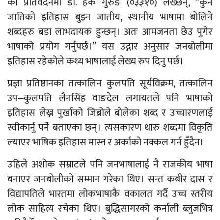
को प्रतिवेदनमा डा. हर्क गुरुङ (०३३ः१०) लेख्छन्, “कुनै
जातिको इतिहास बुझ्न जातीय, स्थानीय भाषामा बोलिने
शब्दहरु बडा लाभदायक हुन्छन्। अतः आमजनता छेउ पुगेर
भाषाको प्रयोग गर्नुपर्छ।” यस उद्गार अनुसार जनबोलीमा
इतिहास रहेकोले कथ्य भाषालाई लेख्य रुप दिनु पर्छ।
प्रज्ञा प्रतिष्ठानका तत्कालिन कुलपति सूर्यविक्रम, तत्कालिन
उप‒कुलपति लैनसिंह वाङदेल लगायतले पनि भाषाको
इतिहास लेख्न पुर्खाको जिब्रोले बोलेका शब्द र उच्चारणलाई
स्वीकार्नु पर्ने बताएका छन्। त्यसकारण थारु शब्दमा विकृति
ल्याएर भाषिक इतिहास मास्न र अर्काको नक्कल गर्न हुँदैन।
उहिले अशोक सम्राटले पनि जनभाषालाई नै राजकीय भाषा
बनाएर जनबोलीको सम्मान गरेका थिए। सन्त कबीर दास र
विद्यापतिले भारतमा लोकभाषाकै वकालत गर्दै उच्च स्तरीय
लोक साहित्य रचेका थिए। बुद्धिसागरको कर्नाली ब्लुजभित्र