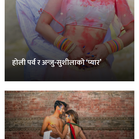
होली पर्व र अन्जु-सुशीलाको ‘प्यार’