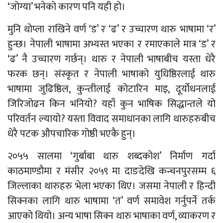
‘जोग्या’ भनेको कारण पनि यही हो।
मुनि थोप्ला राखिने वर्ण ‘ड’ र ‘ढ’ र उच्चारण थारु भाषामा ‘र’
हुन्छ। नेपाली भाषामा अभ्यस्त भएका र रमाएकाले मात्र ‘ड’ र
‘ढ’ नै उच्चारण गर्छन्। थारु र नेपाली भाषाबीच यस्ता धेरै
फरक छन्। संस्कृत र नेपाली भाषाको युधिष्ठिरलाई थारु
भाषामा जुढिष्ठिल, कुन्तीलाई कोटारिन माइ, दूर्योधनलाई
जिरिजोढन किन भनियो? यहाँ कुन भाषिक सिद्धान्तले यो
परिवर्तन ल्यायो? यस्ता विवाद समाधानका लागि थारुहरुबीच
धेरै पटक औपचारिक गोष्ठी भएकै हुन्।
२०५५ सालमा ‘गुर्बाबा थारु शब्दकोश’ निर्माण गर्दा
काठमाण्डौमा र मंसीर २०५९ मा दाङदेखि कन्चनपुरसम्म ६
जिल्लाका थारुहरु भेला भएका थिए। जसमा नेपाली र हिन्दी
सिक्नका लागि थारु भाषामा ‘त’ वर्ण समावेश गर्नुपर्ने तर्क
आएको थियो। अन्य भाषा सिक्न थारु भाषाका वर्ण, व्याकरण र