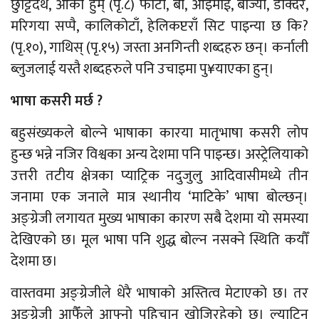
छुट्टिदैथेँ, आको हुम् (पृ.८) फोटा, बा, आइमाई, बाज्या, डाक्दर,
मरिगया सप्पै, कालिकोटाँ, हेलिकप्टराँ सिट पाइन्या छ कि?
(पृ.१०), गाथिस् (पृ.१५) जस्ता अनगिन्ती शब्दहरु छन्। कर्नाली
ब्लुजलाई यस्तै शब्दहरुले पनि उचाइमा पु¥याएका हुन्।
भाषा कसरी मर्छ ?
बहुसंख्यकले बोल्ने भाषाका कारया मातृभाषा कसरी लोप
हुन्छ भन्ने नजिर विश्वका अन्य देशमा पनि पाइन्छ। अस्ट्रेलियाको
उत्तरी तटीय क्षेत्रका प्याट्रिक नदुजुलु आदिवासीमध्ये तीन
जनामा एक जनाले मात्र स्थानीय ‘माटिके’ भाषा बोल्छन्।
अङ्ग्रेजी लगायत मुख्य भाषाका कारण सबै देशमा यो समस्या
देखिएको छ। मूल भाषा पनि शुद्ध बोल्न नसक्ने स्थिति कयौँ
देशमा छ।
वास्तवमा अङ्ग्रेजीले धेरै भाषाको अस्तित्व मेटाएको छ। तर
अङ्ग्रेजी आफैँले आफ्नो पहिचान खोजिरहेको छ। ल्याटिन