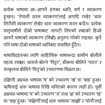
प्रत्येक भाषामा आ‒आफ्नै ढंगका ध्वनि, वर्ण र व्याकरण
हुन्छन्। ‘नेपाली सरल व्याकरण’लाई अगाडि राखेर ‘थारु
लिरौसी व्याकरण’ लेखेर थारु व्याकरण सरल बन्दैन। प्रत्येक
मातृभाषीले दोस्रो भाषाबाट सापटी लिएको शब्दको हिज्जे
आफ्नै भाषाको व्याकरण (जिब्रो) अनुरुप गरेको पाइन्छ। कुनै
पनि भाषा दोस्रो भाषाको ध्वनिबाट प्रभावित हुँदैन।
भाषाविदहरुका लागि साहित्यिक भाषाभन्दा ग्रामीण बोलीले
महत्व राख्छ। थारुले बोल्ने ‘पिट्टर’, ग्रीकमा बोलिने ‘पाटर’ र
संस्कृतमा बोलिने ‘पितृ’को उच्चारणमा भिन्नता छ।
दक्षिणी अप्रभंश भाषामा ‘ष’ को उच्चारण ‘ख’ या ‘क्ख’ हुन्छ।
ऋषिलाई थारु भाषामा रिखि भनिएको कारण त्यही हो। पूर्वी
अप्रभंश भाषामा ‘य’ को उच्चारण ‘ज’ तथा ‘क्ष’ को उच्चारण ‘ख’
या ‘क्ख’ हुन्छ। ‘यक्षिणी’लाई थारु भाषामा ‘जाख्नी’ र ‘योगी’लाई