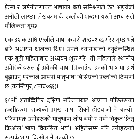
फ्रेन्च र जर्मनीलगायत भाषाको बढी संमिश्रणले ठेट अङ्ग्रेजी
अनौठो लाग्छ। लेखक मार्क एब्लीको शब्दमा यस्तो अभ्यासले
मौलिकता गुम्छ।
एक दशक अघि एब्लीले भाषा कसरी शब्द–शब्द गरेर गुम्छ भन्ने
बारे अध्ययन थालेका थिए। उनले क्यानाडाको क्युबेकस्थित
एक बूढी महिलाबाट अध्ययन शुरु गरे। ती महिलाले स्थानीय
अमेरिकीहरुलाई अबेन्की भाषा सिकाउँदा उनको भाषामा अर्थ
बुझाउनु परेकोले आफ्नो मातृभाषा बिर्सिएको एब्लीको टिप्पणी
छ (कान्तिपुर, ८माघ०६१)।
१८औँ शताब्दितिर दक्षिण अफ्रिकाबाट आएका मोरिससका
हब्सीहरुमा राज्यको प्रमुख भाषा सिक्ने होडबाजी नै चल्यो।
परिणामतः उनीहरुको मातृभाषा लोप भयो र नयाँ विकृत ‘फ्रेञ्च
क्रिओल’ भाषा विकसित भयो। अहिलेसम्म पनि उनीहरुको
सम्पर्क भाषा क्रिओल नै भएको छ।