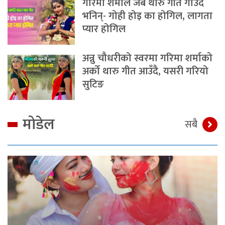
गरिमा शर्माले जब थारु गीत गाउँदै
भनिन्- गोही होइ का होगिल, लागता
प्यार होगिल
अन्नु चौधरीको स्वरमा गरिमा शर्माको
अर्को थारु गीत आउँदै, यसरी गरियो
सुटिङ
मोडेल
सबै