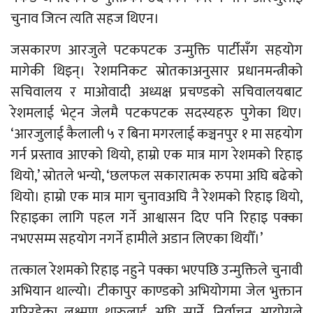
चुनाव जित्‍न त्यति सहज थिएन।
जसकारण आरजुले पटकपटक उन्मुक्ति पार्टीसँग सहयोग
मागेकी थिइन्। रेशमनिकट स्रोतकाअनुसार प्रधानमन्त्रीको
सचिवालय र माओवादी अध्यक्ष प्रचण्डको सचिवालयबाट
रेशमलाई भेट्न जेलमै पटकपटक सदस्यहरु पुगेका थिए।
‘आरजुलाई कैलाली ५ र बिना मगरलाई कञ्चनपुर १ मा सहयोग
गर्न प्रस्ताव आएको थियो, हाम्रो एक मात्र माग रेशमको रिहाइ
थियो,’ स्रोतले भन्यो, ‘छलफल सकारात्मक रुपमा अघि बढेको
थियो। हाम्रो एक मात्र माग चुनावअघि नै रेशमको रिहाइ थियो,
रिहाइका लागि पहल गर्ने आश्वासन दिए पनि रिहाइ पक्का
नभएसम्म सहयोग नगर्ने हामीले अडान लिएका थियौँ।’
तत्काल रेशमको रिहाइ नहुने पक्का भएपछि उन्मुक्तिले चुनावी
अभियान थाल्यो। टीकापुर काण्डको अभियोगमा जेल भुक्तान
गरिरहेका लक्ष्मण थारुलाई अघि सार्ने, निर्वाचन आयोगले