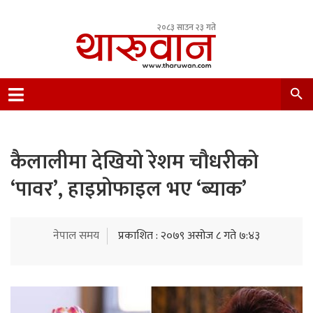
२०८३ साउन २३ गते
Leading Newsportal from Tharu Community
Nepal.
कैलालीमा देखियाे रेशम चौधरीकाे
‘पावर’, हाइप्राेफाइल भए ‘ब्याक’
नेपाल समय
प्रकाशित : २०७९ असोज ८ गते ७:४३