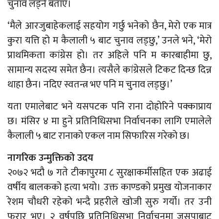
चुनाव लड्ने बताए।
‘मैले आरजुबाहेकलाई सहयोग गर्छु भनेको छैन, मेरो एक मात्र
कुरा यत्ति हो म कैलाली ५ बाट चुनाव लड्छु,’ उनले भने, ‘मेरो
प्राथमिकता कांग्रेस हो। तर अहिले पनि म कारबाहीमा छु,
सामान्य सदस्य समेत छैन। त्यसैले कांग्रेसले टिकट दिन्छ दिन्न
थाहा छैन। नदिए स्वतन्त्र भए पनि म चुनाव लड्छु।’
यता एमालेबाट भने यसपटक पनि राना दोहोरिने पक्काप्राय
छ। मंसिर ४ मा हुने प्रतिनिधिसभा निर्वाचनका लागि एमालेले
कैलाली ५ बाट रानाको एकल नाम सिफारिस गरेको छ।
नागरिक उन्मुक्तिको उदय
२०७२ भदौ ७ गते टीकापुरमा ८ सुरक्षाकर्मीसहित एक अढाई
वर्षीय बालकको हत्या भयो। उक्त काण्डको प्रमुख योजनाकार
रेशम चौधरी रहेको भन्दै प्रहरीले खोजी सुरु गर्यो। तर उनी
फरार भए। २ वर्षपछि प्रतिनिधिसभा निर्वाचनमा जसपाबाट