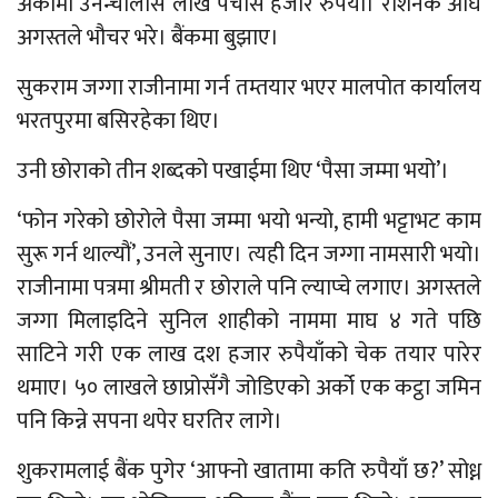
अर्कोमा उनन्चालीस लाख पचास हजार रुपैयाँ। रोशनकै अघि
अगस्तले भौचर भरे। बैंकमा बुझाए।
सुकराम जग्गा राजीनामा गर्न तम्तयार भएर मालपोत कार्यालय
भरतपुरमा बसिरहेका थिए।
उनी छोराको तीन शब्दको पखाईमा थिए ‘पैसा जम्मा भयो’।
‘फोन गरेको छोरोले पैसा जम्मा भयो भन्यो, हामी भट्टाभट काम
सुरू गर्न थाल्यौं’, उनले सुनाए। त्यही दिन जग्गा नामसारी भयो।
राजीनामा पत्रमा श्रीमती र छोराले पनि ल्याप्चे लगाए। अगस्तले
जग्गा मिलाइदिने सुनिल शाहीको नाममा माघ ४ गते पछि
साटिने गरी एक लाख दश हजार रुपैयाँको चेक तयार पारेर
थमाए। ५० लाखले छाप्रोसँगै जोडिएको अर्को एक कट्ठा जमिन
पनि किन्ने सपना थपेर घरतिर लागे।
शुकरामलाई बैंक पुगेर ‘आफ्नो खातामा कति रुपैयाँ छ?’ सोध्न