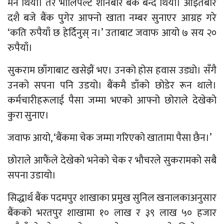
मन थियो। तर भोलिपल्ट शनिबार बैंक बन्द थियो। आइतबार
दशै बजे बैंक पुगेर आफ्नो खाता नम्बर सुनाएर आग्रह गरे
‘कति रुपैयाँ छ हेर्दिनुस् न।’ उताबाट जवाफ आयो ७ सय २०
रुपैयाँ।
सुकराम छाँगाबाट खसेझैं भए। उनको होस हवास उड्यो। सँगै
उनको सपना पनि उडयो। बैंकमै डाँको छोडेर रून थाले।
कर्मचारीहरूलाई पैसा जम्मा भएको आफ्नो छोराले देखेको
कुरा सुनाए।
जवाफ आयो, ‘बैंकमा चेक जम्मा गरिएको खातामा पैसा छैन।’
छोराले आफैंले देखेको भनेको चेक र भौचरले सुकरामको सबै
सपना उडायो।
सिद्धार्थ बैंक पदमपुर शाखाका प्रमुख सुनिल खनालकाअनुसार
बैंकको भरतपुर शाखामा १० लाख र ३९ लाख ५० हजार