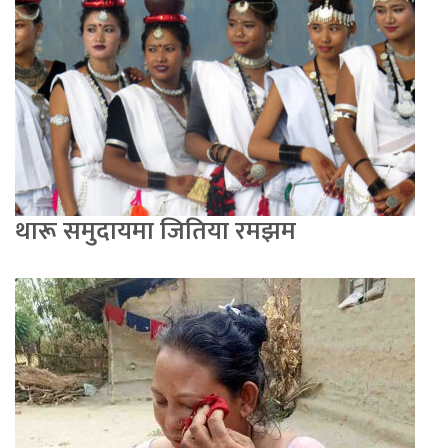
थारू समुदायमा जितिया रमझम