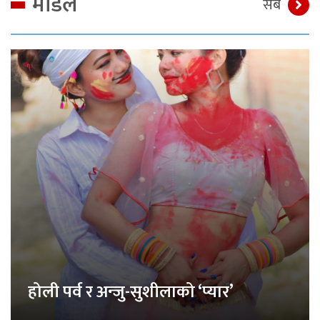
मोडेल
सबै
होली पर्व र अन्जु-सुशीलाको ‘प्यार’