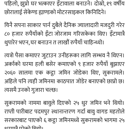
पहिलो, झुप्रो घर भत्काएर इँटावाला बनाउने। दोस्रो, १९ वर्षीय
छोरालाई सेकेण्ड ह्याण्डको मोटरसाइकल किनिदिने।
यिनै सपना साकार पार्न दुबैले दैनिक ज्यालादारी मजदुरी गरेर
८० हजार रुपैयाँको इँटा जोरजाम गरिसकेका थिए। इँटामात्रै
थुपारेर भएन, घर बनाउन त लाखौं रुपैयाँ चाहिन्थ्यो।
त्यत्रो पैसा कमाएर जुटाउन उनीहरूका लागि सम्भव नै थिएन।
अर्काको घरमा हली बसेर कमाएको ९ हजार रुपैयाँ बुझाएर
२०६० सालमा एक कट्ठा जमिन जोडेका थिए, सुकरामले।
अहिले पनि त्यही जमिनमा काठपात जोडेर बनाएको छाप्रो छ।
त्यसमै उनको गुजारा चल्छ।
सुकरामको नाममा बावुले दिएको २५ धुर जमिन भने थियो।
राप्ती पारीबाट पदमपुर स्थानान्तरण गर्दा बावु वागड महतोले
सरकारबाट पाएको ६ कट्ठा जमिनमध्ये सुकरामको भागमा २५
धुरमात्रै परेको थियो।