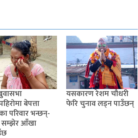
खुवासभा
यसकारण रेशम चौधरी
पहिरोमा बेपत्ता
फेरि चुनाव लड्न पाउँछन्
का परिवार भन्छन्-
 सम्झेर आँखा
ँछ