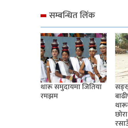
सम्बन्धित लिंक
थारू समुदायमा जितिया
सङ्
रमझम
बाढी
थारू
छोरा
रसाउ