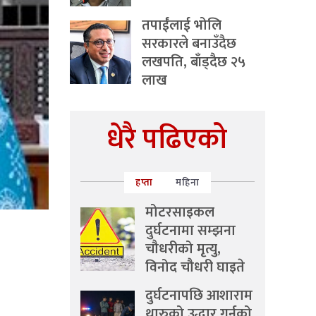
तपाईंलाई भोलि
सरकारले बनाउँदैछ
लखपति, बाँड्दैछ २५
लाख
धेरै पढिएको
हप्ता
महिना
मोटरसाइकल
दुर्घटनामा सम्झना
चौधरीको मृत्यु,
विनोद चौधरी घाइते
दुर्घटनापछि आशाराम
थारुको उद्धार गर्नुको