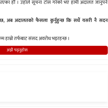
एका हौँ । उहाँले सूचना टाँस गरेको भए हामी अदालत जानुपर्ने
 छ, अब अदालतको फैसला कुर्नुहुन्छ कि सधैं यसरी नै सदन
सम्म हाम्रो तर्फबाट संसद अवरोध भइरहन्छ ।
अझै पढ्नुहाेस