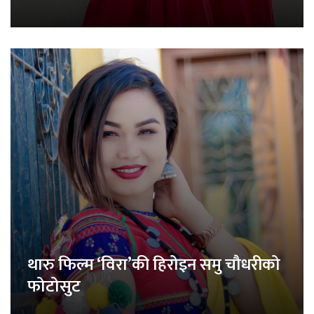
थारु फिल्म ‘विरा’की हिरोइन समु चौधरीको
फोटोसुट