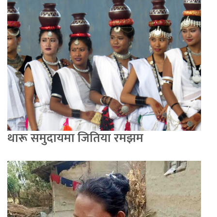
थारू समुदायमा जितिया रमझम