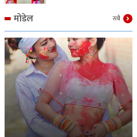
मोडेल
सबै