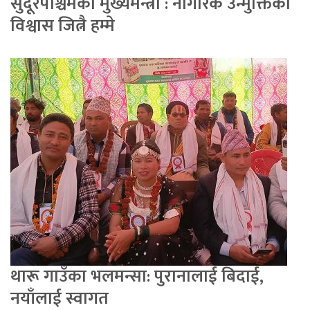
सुदूरपश्चिमका मुख्यमन्त्री : नागरिक उन्मुक्तिको
विश्वास जित्नै हम्मे
थारू गाउँका भलमन्सा: पुरानालाई बिदाई,
नयाँलाई स्वागत