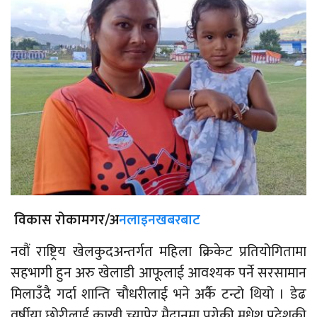
विकास रोकामगर/अ
नलाइनखबरबाट
नवौं राष्ट्रिय खेलकुदअन्तर्गत महिला क्रिकेट प्रतियोगितामा
सहभागी हुन अरु खेलाडी आफूलाई आवश्यक पर्ने सरसामान
मिलाउँदै गर्दा शान्ति चौधरीलाई भने अर्कै टन्टो थियो ।
डेढ
वर्षीया छोरीलाई काखी च्यापेर मैदानमा पुगेकी मधेश प्रदेशकी