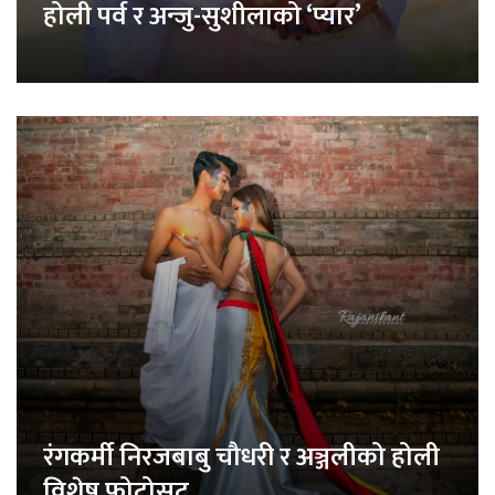
होली पर्व र अन्जु-सुशीलाको ‘प्यार’
रंगकर्मी निरजबाबु चौधरी र अञ्जलीको होली
विशेष फोटोसुट