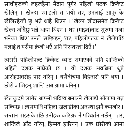
साथीहरुको लहलहैमा मैदान पुगेर पहिलो पटक क्रिकेट
खेलिन् । खेल्दा रमाइलो त भयो तर, उनलाई आफू के
खेलिरहेको छु भन्ने थाहै थिएन । ‘खेल्न जाँदासमेत क्रिकेट
खेल्न जाँदैछु भन्ने थाहा थिएन । घर (माइत)बाट सुरुमा नजा
भनेका थिए’ उनले सम्झिइन्, ‘तर, पहिलोपटक नै खेलेपछि
मलाई त यसैमा क्रेजी भएँ अनि निरन्तरता दिएँ ।’
त्यसरी पहिलोपल्ट क्रिकेट ब्याट समाएको पनि शान्तिको
अहिले दशक नाघेको छ । यो दशक अवधिमा थुप्रै
आरोहअवरोह पार गरिन् । यसैबीचमा बिहेवारी पनि भयो ।
छोरी जन्मिइन्, शान्ति अब आमा बनिन् ।
खेलकुदमै लागेर आफ्नो भविष्य बनाउने खेलाडी औंलामा गन्न
सकिन्छ । त्यसमाथि महिला खेलाडीको अवस्था झनै कमजोर ।
सन्तान पाइसकेपछि उनीहरु करिअर नै परिवर्तन गर्छन् । तर,
शान्तिले आँट गरिन्, हिम्मत हारिनन् । एक छोरीको आमा