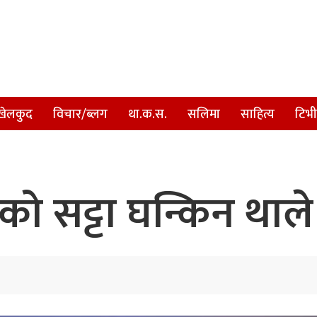
खेलकुद
विचार/ब्लग
था.क.स.
सलिमा
साहित्य
टिभी
ीको सट्टा घन्किन थाल