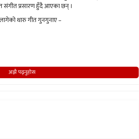
ीत संगीत प्रसारण हुँदै आएका छन् ।
ागेको थारु गीत गुनगुनाए –
अझै पढ्नुहाेस