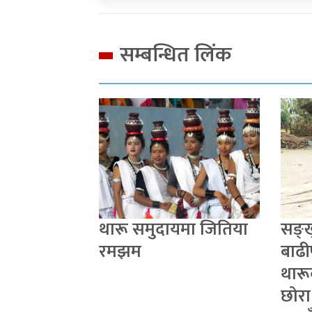
सम्बन्धित लिंक
थारू समुदायमा जितिया
सङ्
रमझम
बाढी
थारू
छोरा