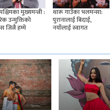
पश्चिमका मुख्यमन्त्री :
थारू गाउँका भलमन्सा:
िक उन्मुक्तिको
पुरानालाई बिदाई,
ास जित्नै हम्मे
नयाँलाई स्वागत