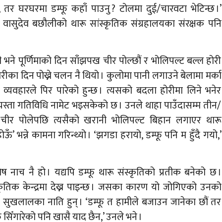
, तर घरघरमा डम्फू कहाँ पाउनु ? टोलमा दुई/चारवटा भेटिन्छ ।’
ा वासुदेव बछौलीको थारू सांस्कृतिक संग्रहालयका संरक्षक पनि
ी भने पूर्णिमाको दिन साँझपख चीर पोल्छौं र भोलिपल्ट बल्ल होरी
होरीका दिन पोख्ने चलन नै थियो । कुलोमा पानी लगाउने बेलामा मर्का
व्यवहारले पिर पारेको हुन्छ । त्यसको बदला होरीमा लिने भनेर
 त्यस्ता गतिविधि नामेट भइसकेको छ । उनले थाहा पाउँदासम्म तीन/
 । चीर पोलेपछि त्यसैको खरानी भोलिपल्ट बिहान लगाएर थारू
ोऊँ’ भन्ने कामना गरिन्थ्यो । ‘झगडा हरायो, डम्फू पनि म हुँदै गयो,’
ेष नाच नै हो । यद्यपि डम्फू थारू संस्कृतिको प्रतीक बनेको छ ।
्कृतिक केन्द्रमा देख्न पाइन्छ । जसका कारण यो जोगिएको उनको
 सुखलालका नाति हुन् । ‘डम्फू त हामीले बजाउन जानेका छौं तर
ू सिँगारेको पनि खासै याद छैन,’ उनले भने ।