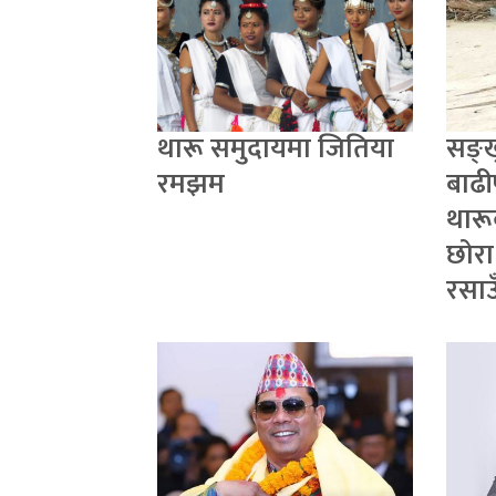
थारू समुदायमा जितिया
सङ्
रमझम
बाढी
थारू
छोरा
रसाउ