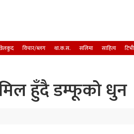
खेलकुद
विचार/ब्लग
था.क.स.
सलिमा
साहित्य
टिभी
िल हुँदै डम्फूको धुन