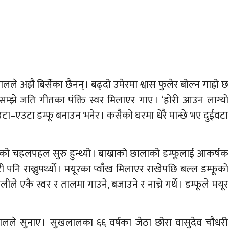
ले अझै बिर्सेका छैनन् । बढ्दो उमेरमा श्वास फुलेर बोल्न गाह्रो छ
े सम्झे जति गीतका पंक्ति स्वर मिलाएर गाए । ‘होरी आउन लाग्यो
टा–एउटा डम्फू बनाउन भनेर । कसैको घरमा धेरै मान्छे भए दुईवटा
को चहलपहल सुरु हुन्थ्यो । बाख्राको छालाको डम्फूलाई आकर्षक
ी पनि राख्नुपर्थ्यो । मयूरका प्वाँख मिलाएर राखेपछि बल्ल डम्फूको
ीले एकै स्वर र तालमा गाउने, बजाउने र नाच्ने गर्थे । डम्फूले मयूर
ालले सुनाए । सुखलालका ६६ वर्षका जेठा छोरा वासुदेव चौधरी