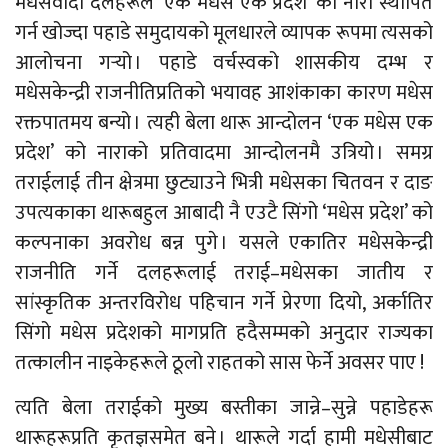
मधेसवादी दलहरूले ‘एक मधेस एक प्रदेश’ को नारा स्थापित
गर्न खोज्दा पहाडे समुदायको मूलधारले व्यापक रूपमा त्यसको
आलोचना गर्‍यो । पहाडे वर्चस्वको शासकीय दम्भ र
मधेसकेन्द्री राजनीतिप्रतिको भयावह आशंकाका कारण मधेस
रक्तपातमय बन्यो । त्यही बेला थारू आन्दोलन ‘एक मधेस एक
प्रदेश’ को नाराको प्रतिवादमा आन्दोलनमै उत्रियो । समग्र
तराईलाई तीन क्षेत्रमा छुट्याउने भित्री मधेसका चितवन र दाङ
उपत्यकाका थारूबहुल आबादी नै एउटै सिंगो ‘मधेस प्रदेश’ को
कल्पनाका अवरोध बन्न पुगे । यसले एकातिर मधेसकेन्द्री
राजनीति गर्ने दलहरूलाई तराई–मधेसका जातीय र
सांस्कृतिक अन्तरविरोध पहिचान गर्ने प्रेरणा दियो, अर्कातिर
सिंगो मधेस प्रदेशको मागप्रति हदैसम्मको अनुदार राज्यका
तत्कालीन नाइकेहरूले ठूलो राहतको सास फेर्ने अवसर पाए !
त्यति बेला तराईको मुख्य बस्तीका जान्ने–सुन्ने पहाडेहरू
थारूहरूप्रति कृतज्ञसमेत बने । थारूले गर्दा हामी मधेसीबाट