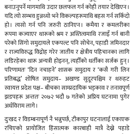
बनाउनुपर्ने मागमाथि उदार छलफल गर्न कोही तयार देखिएन ।
यदि त्यो सम्भव हुन्नथ्यो भने विकल्पहरूमाथि बहस गर्न सकिँदो
हो । त्यसो गर्न पनि जरुरी ठानिएन । कमैया र कमलरीका
रूपमा कज्याएर थारूको श्रम र अस्तित्वमाथि रजाइँ गर्न बानी
परेको सिंगो समुदायले एकपल्ट पनि सोचेन, पहाडी जमिनदार
र राज्यविरुद्ध विद्रोह गरेर जातीय र क्षेत्रीय पहिचानका लागि
लडिरहेका थारू अन्यत्री होइनन्, त्यहीँको धर्तीका सर्जक हुन् ।
परिणामतः ‘दिन नचाहने’ शासक समुदाय र ‘कसै गरी लिन
प्रतिबद्ध’ शोषित समुदाय– अखण्ड सुदूरपश्चिम र थरुहट
स्वायत्त प्रदेश पक्ष– बीचका साम्प्रदायिक भड्काव र तनावपूर्ण
झडपहरू अन्ततः २०७२ भदौ ७ गतेको अप्रिय घटनामा पुगेर
अर्धविराम लागे ।
दुःखद र विडम्बनापूर्ण नै भन्नुपर्छ, टीकापुर घटनालाई एकाएक
रचिएको प्रायोजित हिंसात्मक कारबाही मात्रै देख्ने पहाडे