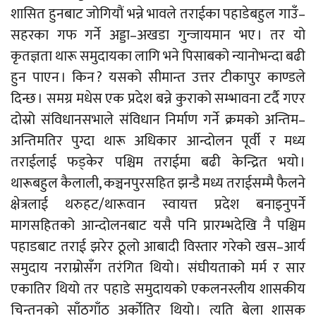
शासित हुनबाट जोगियौं भन्ने भावले तराईका पहाडेबहुल गाउँ–
सहरका गफ गर्ने अड्डा–अखडा गुन्जायमान भए । तर यो
कृतज्ञता थारू समुदायका लागि भने पिसाबको न्यानोभन्दा बढी
हुन पाएन । किन ? यसको सीमान्त उत्तर टीकापुर काण्डले
दिन्छ । समग्र मधेस एक प्रदेश बन्ने कुराको सम्भावना टर्दै गएर
दोस्रो संविधानसभाले संविधान निर्माण गर्ने क्रमको अन्तिम–
अन्तिमतिर पुग्दा थारू अधिकार आन्दोलन पूर्वी र मध्य
तराईलाई फड्केर पश्चिम तराईमा बढी केन्द्रित भयो ।
थारूबहुल कैलाली, कञ्चनपुरसहित झन्डै मध्य तराईसम्मै फैलने
क्षेत्रलाई थरुहट/थारूवान स्वायत्त प्रदेश बनाइनुपर्ने
मागसहितको आन्दोलनबाट यसै पनि प्रारम्भदेखि नै पश्चिम
पहाडबाट तराई झरेर ठूलो आबादी विस्तार गरेको खस–आर्य
समुदाय नराम्रोसँग तरंगित थियो । संघीयताको मर्म र सार
एकातिर थियो तर पहाडे समुदायको एकलनस्लीय शासकीय
चिन्तनको साँठगाँठ अर्कोतिर थियो । त्यति बेला शासक