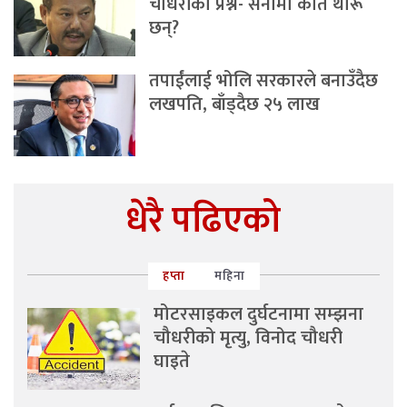
चौधरीको प्रश्न- सेनामा कति थारू
छन्?
तपाईंलाई भोलि सरकारले बनाउँदैछ
लखपति, बाँड्दैछ २५ लाख
धेरै पढिएको
हप्ता
महिना
मोटरसाइकल दुर्घटनामा सम्झना
चौधरीको मृत्यु, विनोद चौधरी
घाइते