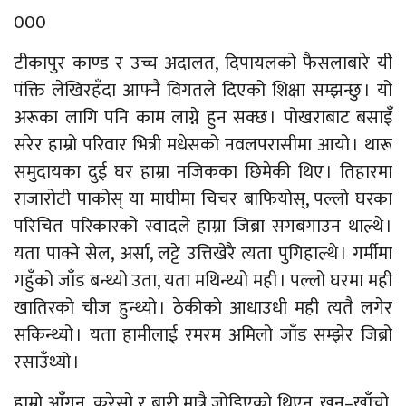
000
टीकापुर काण्ड र उच्च अदालत, दिपायलको फैसलाबारे यी
पंक्ति लेखिरहँदा आफ्नै विगतले दिएको शिक्षा सम्झन्छु । यो
अरूका लागि पनि काम लाग्ने हुन सक्छ । पोखराबाट बसाइँ
सरेर हाम्रो परिवार भित्री मधेसको नवलपरासीमा आयो । थारू
समुदायका दुई घर हाम्रा नजिकका छिमेकी थिए । तिहारमा
राजारोटी पाकोस् या माघीमा चिचर बाफियोस्, पल्लो घरका
परिचित परिकारको स्वादले हाम्रा जिब्रा सगबगाउन थाल्थे ।
यता पाक्ने सेल, अर्सा, लट्टे उत्तिखेरै त्यता पुगिहाल्थे । गर्मीमा
गहुँको जाँड बन्थ्यो उता, यता मथिन्थ्यो मही । पल्लो घरमा मही
खातिरको चीज हुन्थ्यो । ठेकीको आधाउधी मही त्यतै लगेर
सकिन्थ्यो । यता हामीलाई रमरम अमिलो जाँड सम्झेर जिब्रो
रसाउँथ्यो ।
हाम्रो आँगन, करेसो र बारी मात्रै जोडिएको थिएन, खन–खाँचो,