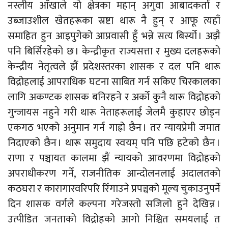
नस्लीय आँखाले यो क्षेत्रका महान् अगुवा आबादकर्ता र
उब्जाउशील खेतहरूका स्रष्टा थारू नै हुन् र आफू त्यहाँ
समाहित हुन आइपुगेको आप्रवासी हुँ भन्ने सत्य बिर्स्यो । अझै
पनि बिर्सिरहेको छ । केन्द्रीकृत राज्यसत्ता र मुख्य दलहरूको
केन्द्रीय नेतृत्वले झैं प्रदेशस्तरका शासक र दल पनि थारू
विद्रोहलाई आपराधिक घटना साबित गर्न सकिए चिरकालका
लागि अकण्टक शासक बनिरहने र अर्को कुनै थारू विद्रोहको
गुन्जायस नहुने गरी थारू नेताहरूलाई जेलमै कुहाएर छोड्न
एकगठ भएको अनुमान गर्न गाह्रो छैन । तर न्यायप्रेमी जमात
निदाएको छैन । थारू समुदाय स्वयम् पनि पछि हटेको छैन ।
राणा र पञ्चायत कालमा झैं न्यायको आवरणमा विद्रोहको
अपराधीकरण गर्ने, राजनीतिक आन्दोलनलाई अदालतको
कठघरा र कारागारवरिपरि रिँगाउने प्रपञ्चको मूल्य चुकाउनुपर्ने
दिन शासक वर्गले कल्पना गरेजस्तो सजिलो हुने देखिन्न ।
उत्पीडित जनताको विद्रोहको आगो निश्चित समयलाई त