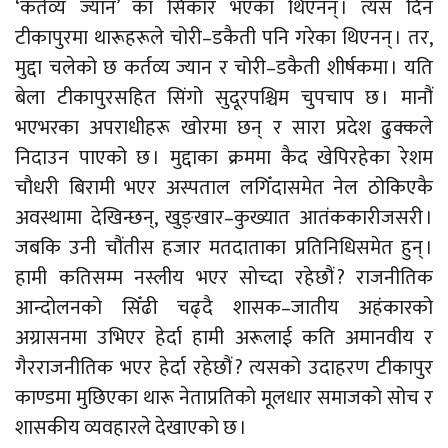
‘कर्तव्य ज्यान’ का सिकार भएका थिएनन् । त्यस दिन
टीकापुरमा थारूहरूले चोरी–डकैती पनि गरेका थिएनन् । तर,
मुद्दा चलेको छ कर्तव्य ज्यान र चोरी–डकैती शीर्षकमा । यति
बेला टीकापुरसहित सिंगो सुदूरपश्चिम चुपचाप छ । मानौं
भएभरका अपराधीहरू खोरमा छन् र सारा प्रदेश ढुक्कले
निदाउन पाएको छ । मुद्दाका क्रममा कैद खेपिरहेका रेशम
चौधरी बिरामी भएर अस्पताल लगिँदासमेत नेल ठोकिएकै
अवस्थामा देखिन्छन्, खुङ्खार–कुख्यात आतंककारीजसरी ।
जबकि उनी चौंतीस हजार मतदाताका प्रतिनिधिसमेत हुन् ।
हामी कतिसम्म नस्लीय भएर सोच्दा रहेछौं ? राजनीतिक
आन्दोलनको सिँढी चढ्दै शासक–जातीय अहंकारको
अग्रासनमा उभिएर हेर्दा हामी अरूलाई कति अमानवीय र
गैरराजनीतिक भएर हेर्दा रहेछौं ? त्यसको उदाहरण टीकापुर
काण्डमा मुछिएका थारू नेताप्रतिको मूलधार समाजको सोच र
शासकीय व्यवहारले देखाएको छ ।