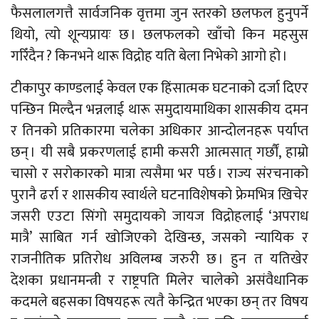
फैसलालगत्तै सार्वजनिक वृत्तमा जुन स्तरको छलफल हुनुपर्ने
थियो, त्यो शून्यप्रायः छ । छलफलको खाँचो किन महसुस
गरिँदैन ? किनभने थारू विद्रोह यति बेला निभेको आगो हो ।
टीकापुर काण्डलाई केवल एक हिंसात्मक घटनाको दर्जा दिएर
पन्छिन मिल्दैन भन्नलाई थारू समुदायमाथिका शासकीय दमन
र तिनको प्रतिकारमा चलेका अधिकार आन्दोलनहरू पर्याप्त
छन् । यी सबै प्रकरणलाई हामी कसरी आत्मसात् गर्छौं, हाम्रो
चासो र सरोकारको मात्रा त्यसैमा भर पर्छ । राज्य संरचनाको
पुरानै ढर्रा र शासकीय स्वार्थले घटनाविशेषको फ्रेमभित्र खिचेर
जसरी एउटा सिंगो समुदायको जायज विद्रोहलाई ‘अपराध
मात्रै’ साबित गर्न खोजिएको देखिन्छ, जसको न्यायिक र
राजनीतिक प्रतिरोध अविलम्ब जरुरी छ । हुन त यतिखेर
देशका प्रधानमन्त्री र राष्ट्रपति मिलेर चालेको असंवैधानिक
कदमले बहसका विषयहरू त्यतै केन्द्रित भएका छन् तर विषय