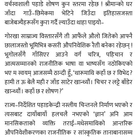
वर्चस्वशाली पहाडे शोषण कुन स्तरमा रहेछ ! श्रीमान्को घर
जाँदा गाउँ–छिमेकमा भेटिने जिउँदा इतिहासजस्ता
बाजेबज्यैहरूसँग कुरा गर्दै ल्याउँदा थाहा पाइयो–
गोरखा साम्राज्य विस्तारसँगै ती आफैंले औलो जितेको आफ्नै
छालाजस्तो भूमिभित्र कसरी औपनिवेशिक रैती बनेका रहेछन् !
भूगोलसँगै गाँसिएर आउने वर्ग चरित्र, पहिचान र
आत्मसम्मानको राजनीतिक भाषा वा भाष्यसँग नठोकिएको
भए म स्वयम् आजसम्मै ठान्दी हुँ, ‘थारूमाथि कहाँ छ र विभेद ?
हामी त ऊ बेलै मही र जाँड साटेर खान्थ्यौं । चिचर र लट्टे बाँडेर
खान्थ्यौं । कहाँ छ र शोषण ?’
राज्य–निर्देशित पहाडकेन्द्री नस्लीय चिन्तनले निर्माण भएको र
त्यसबाट दायाँबायाँ हलचलै नभएको ‘ज्ञान’ अनि आम
मानसिकताको व्यक्ति तराई–मधेसमाथिको आन्तरिक
औपनिवेशीकरणका राजनीतिक र सांस्कृतिक तानाबानासम्म