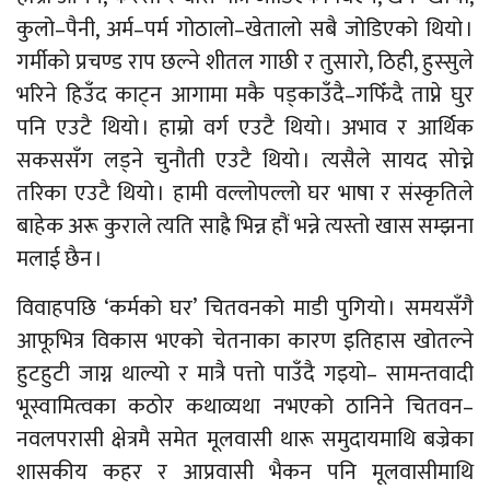
कुलो–पैनी, अर्म–पर्म गोठालो–खेतालो सबै जोडिएको थियो ।
गर्मीको प्रचण्ड राप छल्ने शीतल गाछी र तुसारो, ठिही, हुस्सुले
भरिने हिउँद काट्न आगामा मकै पड्काउँदै–गफिँदै ताप्ने घुर
पनि एउटै थियो । हाम्रो वर्ग एउटै थियो । अभाव र आर्थिक
सकससँग लड्ने चुनौती एउटै थियो । त्यसैले सायद सोच्ने
तरिका एउटै थियो । हामी वल्लोपल्लो घर भाषा र संस्कृतिले
बाहेक अरू कुराले त्यति साह्रै भिन्न हौं भन्ने त्यस्तो खास सम्झना
मलाई छैन ।
विवाहपछि ‘कर्मको घर’ चितवनको माडी पुगियो । समयसँगै
आफूभित्र विकास भएको चेतनाका कारण इतिहास खोतल्ने
हुटहुटी जाग्न थाल्यो र मात्रै पत्तो पाउँदै गइयो– सामन्तवादी
भूस्वामित्वका कठोर कथाव्यथा नभएको ठानिने चितवन–
नवलपरासी क्षेत्रमै समेत मूलवासी थारू समुदायमाथि बज्रेका
शासकीय कहर र आप्रवासी भैकन पनि मूलवासीमाथि