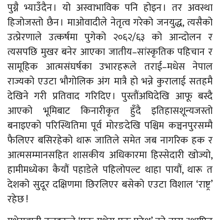
पुग्नै भ्याउँदैन । यो अस्वाभाविक पनि होइन । तर अवस्था
हिजोजस्तो छैन । माओवादीले नेतृत्व गरेको जनयुद्ध, त्यसैको
उत्प्रेरणाले उत्कर्षमा पुगेको २०६२/६३ को आन्दोलन र
त्यसपछि मुखर बनेर आएका जातीय–सांस्कृतिक पहिचान र
सामूहिक आत्मसंघर्षका उभारहरूले तराई–मधेस नेपाल
राज्यको एउटा भौगोलिक अंग मात्रै हो भन्ने कुरालाई सतहमै
देखिने गरी प्रतिवाद गरिदिए । पुस्तौंअघिदेखि आफू बस्दै
आएको भूमिबाट किनारीकृत हुँदै इतिहासशून्यजस्तो
बनाइएको परिस्थितिमा पूर्व मोरङदेखि पश्चिम कञ्चनपुरसम्मै
फैलिएर बसिरहेको थारू जातिले समेत जब नागरिक हक र
आत्मसम्मानसहित शासकीय अधिकारमा हिस्सेदारी खोज्यो,
हामीमध्येका कैयौं पहाडेले पहिलोपल्ट थाहा पायौं, थारू त
देशको सुदूर दक्षिणमा छिरलिएर बसेको एउटा विशाल ‘राष्ट्र’
रहेछ !