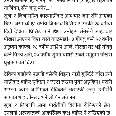
उनले श्रीमानलाई भनिन्, ‘मैले भनेथेँ नि तपाईंलाई, छोरीहरूको
गार्जियन, सँगै जानु भनेर…।’
सुजा र लिजासहित काठमाडौंबाट अरू चार जना सँगै आएका
थिए। जसमध्ये १८ वर्षीय जिनलव घिसिङ र उनकी २० वर्षीया
दिदी देविका घिसिङ पनि थिए। उनीहरू सँगसँगै आइतबार
पोखरा आएका थिए। यस्तै काठमाडौं– ३ गोंगबु बस्ने २२ वर्षीय
अछुतम काफ्ले, १८ वर्षीय आशिष आले, गोरखा घर भई गोंगबु
बस्ने विनय क्षेत्री, २० वर्षीय सुमन चोधरी अर्को समूहमा पोखरा
घुम्न आएका थिए।
देविका गाडीको पछाडि बसेकी थिइन्। गाडी गुल्टिँदै जाँदा उनी
गाडीबाट बाहिर हुत्तिइन् र एउटा रुखमा पुगेर अड्किन्। यसरी
आफ्नो ज्यान जागिएको देविकाले बताएकी छन्। उनीसँगै
आएका भाइ जीनलव भने जोगिन सकेनन्।
सुजा र लिजाकी आमा पार्वतीको बिलौना रोकिएको छैन।
उनलाई अस्पतालको आकस्मिक कक्ष बाहिर नै राखिएको छ।