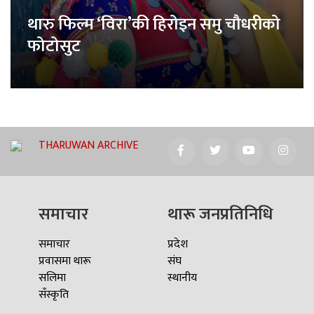
थारु फिल्म ‘विरा’की हिरोइन समु चौधरीको
फोटोसुट
THARUWAN ARCHIVE
समाचार
थारू जनप्रतिनिधि
समाचार
प्रदेश
प्रवासमा थारू
संघ
सलिमा
स्थानीय
सँस्कृति