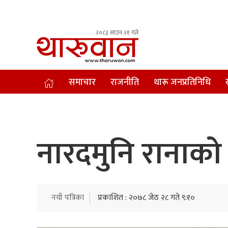
२०८३ साउन २१ गते
Leading Newsportal from Tharu Community Nepal.
समाचार
राजनीति
थारू जनप्रतिनिधि
नारदमुनि रानाको ‘
नयाँ पत्रिका
प्रकाशित : २०७८ जेठ २८ गते ९:१०