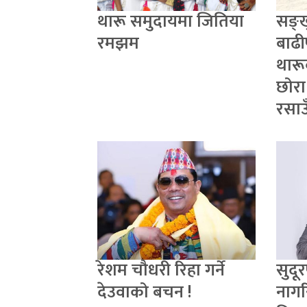
थारू समुदायमा जितिया
सङ्
रमझम
बाढी
थारू
छोरा
रसाउ
रेशम चौधरी रिहा गर्ने
सुदूर
देउवाको बचन !
नागर