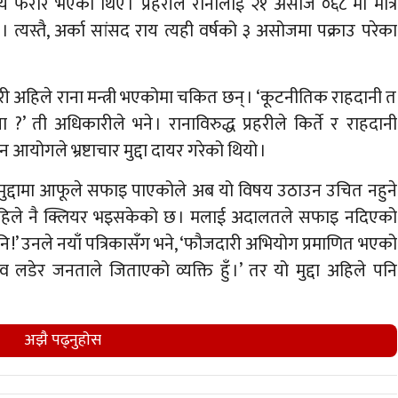
ाय फरार भएका थिए । प्रहरीले रानालाई २१ असोज ०६८ मा मात्रै
 त्यस्तै, अर्का सांसद राय त्यही वर्षको ३ असोजमा पक्राउ परेका
री अहिले राना मन्त्री भएकोमा चकित छन् । ‘कूटनीतिक राहदानी त
 होला ?’ ती अधिकारीले भने । रानाविरुद्ध प्रहरीले किर्ते र राहदानी
आयोगले भ्रष्टाचार मुद्दा दायर गरेको थियो ।
न्धी मुद्दामा आफूले सफाइ पाएकोले अब यो विषय उठाउन उचित नहुने
दा पहिले नै क्लियर भइसकेको छ । मलाई अदालतले सफाइ नदिएको
ँ नि !’ उनले नयाँ पत्रिकासँग भने, ‘फौजदारी अभियोग प्रमाणित भएको
लडेर जनताले जिताएको व्यक्ति हुँ ।’ तर यो मुद्दा अहिले पनि
अझै पढ्नुहाेस