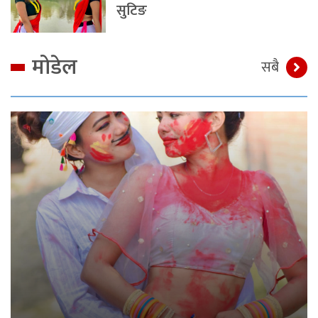
सुटिङ
मोडेल
सबै