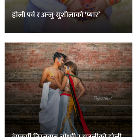
होली पर्व र अन्जु-सुशीलाको ‘प्यार’
रंगकर्मी निरजबाबु चौधरी र अञ्जलीको होली