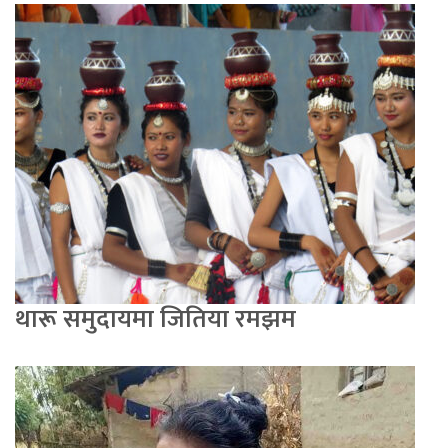
थारू समुदायमा जितिया रमझम