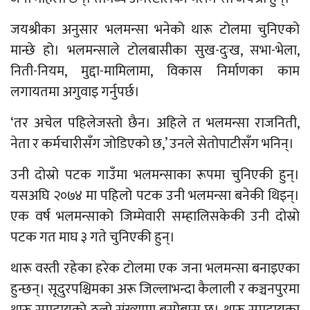
जयश्रीका अनुसार भलमन्सा भनेको थारू टोलमा चुनिएको
मान्छे हो। भलमन्साले टोलबासीका सुख-दुःख, सभा-भेला,
निती-नियम, मुद्दा-मामिलामा, विकास निर्माणका काम
लगायतमा अगुवाइ गर्नुपर्छ।
‘तर अचेल पहिलेजस्तो छैन। अहिले त भलमन्सा राजनिती,
नेता र कर्मचारीसँग जोडिएको छ,’ उनले सेतोपाटीसँग भनिन्।
उनी दोस्रो पटक गाउँमा भलमन्साका रूपमा चुनिएकी हुन्।
यसअघि २०७४ मा पहिलो पटक उनी भलमन्सा बनेकी थिइन्।
एक वर्ष भलमन्साको जिम्मेवारी सम्हालिसकेकी उनी दोस्रो
पटक गत माघ ३ गते चुनिएकी हुन्।
थारू वस्ती रहेका हरेक टोलमा एक जना भलमन्सा बनाइएका
हुन्छन्। सूदुरपश्चिमका अरू जिल्लाभन्दा कैलाली र कञ्चनपुरमा
थारू समुदायको ठूलो संख्यामा बसोबास छ। थारू समुदायका