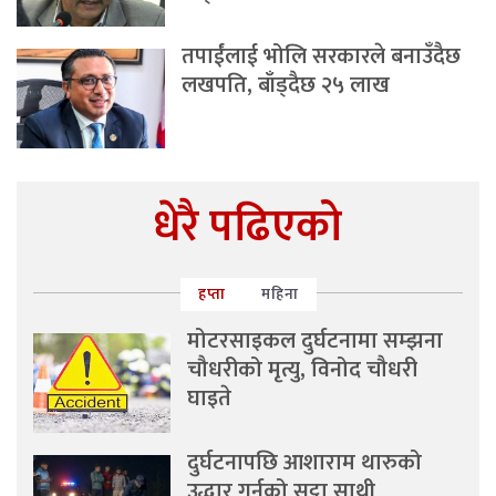
तपाईंलाई भोलि सरकारले बनाउँदैछ
लखपति, बाँड्दैछ २५ लाख
धेरै पढिएको
हप्ता
महिना
मोटरसाइकल दुर्घटनामा सम्झना
चौधरीको मृत्यु, विनोद चौधरी
घाइते
दुर्घटनापछि आशाराम थारुको
उद्धार गर्नुको सट्टा साथी