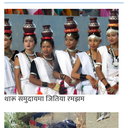
थारू समुदायमा जितिया रमझम