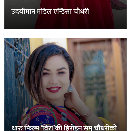
उदयीमान मोडेल एन्डिसा चौधरी
थारु फिल्म ‘विरा’की हिरोइन समु चौधरीको