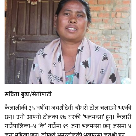
सविता बुढा/सेतोपाटी
कैलालीकी ३५ वर्षीया जयश्रीदेवी चौधरी टोल चलाउने भएकी
छन्। उनी आफ्नो टोलका १७ घरकी ‘भलमन्सा’ हुन्। कैलारी
गाउँपालिका–४ ‘के’ गाउँमा १९ जना भलमन्सा छन् जसमा ४
जना महिला छन्। तीमध्ये अमरटोलकी भलमन्सा जयश्री हुन्।