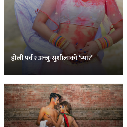
होली पर्व र अन्जु-सुशीलाको ‘प्यार’