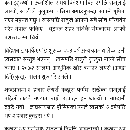
कमाइहुन्थ्यो । ऊर्जाशील समय विदेशमा बिताएपछि राजुलाई
लाग्यो, अर्काको मुलुकमा पसिना बगाउनुभन्दा आफ्नै भूमिमा
गएर मेहनत गर्छु । त्यसपछि राजुले आफ्नो सबै सोच परिवर्तन
गरेर नेपाल फर्किए । बुटवल शहर नजिकै सेमलारमा आफ्नै
प्रशस्त जग्गा थियो ।
विदेशबाट फर्किएपछि शुरूका २–३ वर्ष अन्य काम थालेका उनी
त्यसबाट सन्तुष्ट भएनन् । त्यसपछि राजुले कुखुरा पाल्ने सोच
बनाए । २०७२ सालमा आधुनिक खोर बनाएर लेयर्स (अण्डा
दिने) कुखुरापालन शुरू गरे उनले ।
शुरूआतमा १ हजार लेयर्स कुखुरा फर्ममा राखेका राजुलाई
पहिलो लटमै अण्डामा राम्रो उत्पादन हुन थाल्यो । आम्दानी
बढ्दै गयो । व्यवसायबाट हौसिएका उनले त्यसको २ वर्षपछि
थप २ हजार कुखुरा थपे ।
कुखुरा थप गर्नासाथ राजुलाई विपत्ति आइलाग्यो । कुखुरा थप