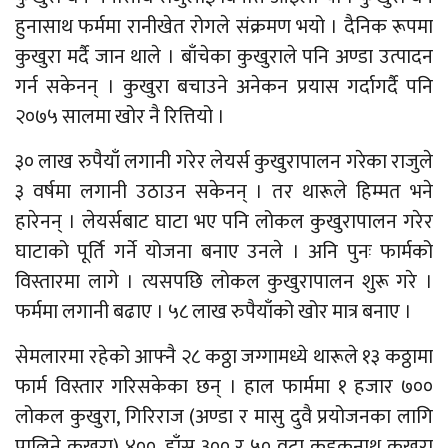
हुनासाथ फर्ममा रानीखेत रोगले संक्रमण भयो । दैनिक रूपमा
कुखुरा मर्दै जान थाले । बाँचेका कुखुराले पनि अण्डा उत्पादन
गर्न सकेनन् । कुखुरा बचाउने अनेकन प्रयास गर्दागर्दै पनि
२०७५ सालमा खोर नै रित्तियो ।
३० लाख रुपैयाँ लगानी गरेर लेयर्स कुखुरापालन गरेका राजुले
३ वर्षमा लगानी उठाउन सकेनन् । तर थारूले हिम्मत भने
हारेनन् । लेयर्सबाट घाटा भए पनि लोकल कुखुरापालन गरेर
घाटाको पूर्ति गर्ने योजना बनाए उनले । अनि पुनः फार्मको
विस्तारमा लागे । त्यसपछि लोकल कुखुरापालन शुरू गरे ।
फर्ममा लगानी बढाए । ५८ लाख रुपैयाँको खोर मात्र बनाए ।
सेमलारमा रहेको आफ्नै २८ कठ्ठा जग्गामध्ये थारूले १३ कठ्ठामा
फार्म विस्तार गरिसकेका छन् । हाल फार्ममा १ हजार ७००
लोकल कुखुरा, गिरिराज (अण्डा र मासु दुवै प्रयोजनका लागि
पालिने कुखुरा) ४००, हाँस ३०० र ५० वटा कडकनाथ कुखुरा