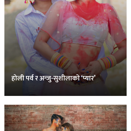
होली पर्व र अन्जु-सुशीलाको ‘प्यार’