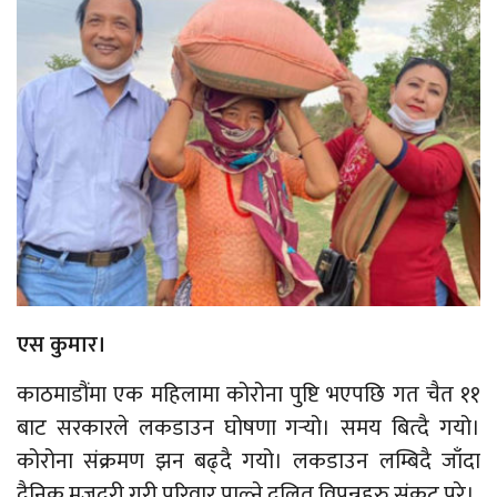
एस कुमार।
काठमाडौंमा एक महिलामा कोरोना पुष्टि भएपछि गत चैत ११
बाट सरकारले लकडाउन घोषणा गर्‍यो। समय बित्दै गयो।
कोरोना संक्रमण झन बढ्दै गयो। लकडाउन लम्बिदै जाँदा
दैनिक मजदुरी गरी परिवार पाल्ने दलित विपन्नहरु संकट परे।