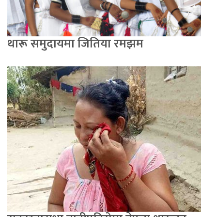
थारू समुदायमा जितिया रमझम