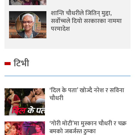
शान्ति चौधरीले जितिन् मुद्दा,
सर्वोच्चले दियो सरकारका नाममा
परमादेश
टिभी
‘दिल के पता’ खोज्दै नरेश र सविना
चौधरी
‘गोरी मोटी’मा मुस्कान चौधरी र चक्र
बमको जबर्जस्त ठुम्का