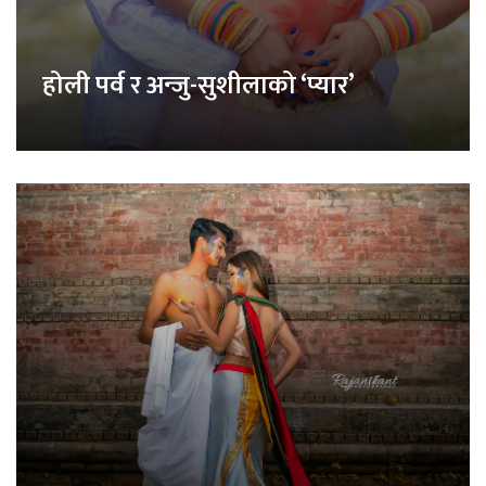
होली पर्व र अन्जु-सुशीलाको ‘प्यार’