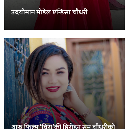
उदयीमान मोडेल एन्डिसा चौधरी
थारु फिल्म ‘विरा’की हिरोइन समु चौधरीको