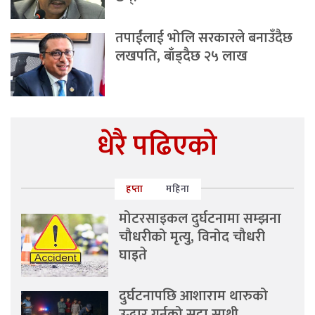
तपाईंलाई भोलि सरकारले बनाउँदैछ
लखपति, बाँड्दैछ २५ लाख
धेरै पढिएको
हप्ता
महिना
मोटरसाइकल दुर्घटनामा सम्झना
चौधरीको मृत्यु, विनोद चौधरी
घाइते
दुर्घटनापछि आशाराम थारुको
उद्धार गर्नुको सट्टा साथी