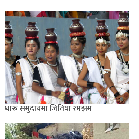
थारू समुदायमा जितिया रमझम