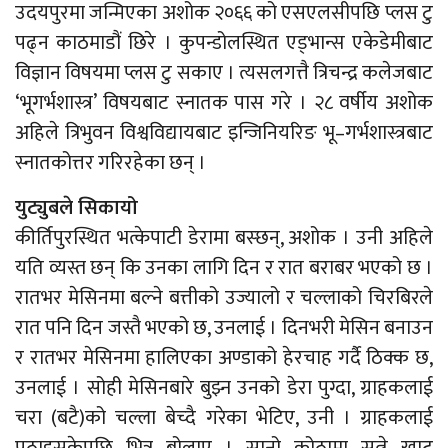
उदयपुरमा जन्मिएका अशोक २०६६ को एसएलसीपछि प्लस टु
पढ्न काठमाडौं छिरे । कुपन्डोलस्थित एड्भान्स एकेडेमीबाट
विज्ञान विषयमा प्लस टु सकाए । त्यसलगत्तै त्रिचन्द्र कलेजबाट
‘भूगर्भशास्त्र’ विषयबाट स्नातक पास गरे । २८ वर्षीय अशोक
अहिले त्रिभुवन विश्वविद्यायबाट इन्जिनियरिङ भू–गर्भशास्त्रबाट
स्नातकोत्तर गरिरहेका छन् ।
युट्युबले सिकायो
कीर्तिपुरस्थित भत्केपाटी डेरामा बस्छन्, अशोक । उनी अहिले
यति व्यस्त छन् कि उनका लागि दिन र रात बराबर भएको छ ।
रातभर मेसिनमा बल्ने बत्तीको उज्यालो र चल्लाको चिरबिरले
रात पनि दिन जस्तै भएको छ, उनलाई । दिनभरी मेसिन बनाउन
र रातभर मेसिनमा हालिएका अण्डाको हेरचाह गर्दै ठिक्क छ,
उनलाई । सोही मेसिनबारे बुझ्न उनको डेरा पुग्दा, ग्राहकलाई
चरा (बटै)को चल्ला बेच्दै गरेका भेटिए, उनी । ग्राहकलाई
पठाइसकेपछि भित्र बोलाए । सानो कोठामा सुत्ने खाट