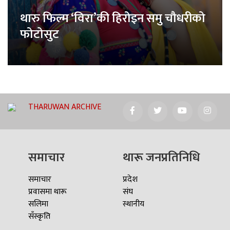
थारु फिल्म ‘विरा’की हिरोइन समु चौधरीको
फोटोसुट
THARUWAN ARCHIVE
समाचार
थारू जनप्रतिनिधि
समाचार
प्रदेश
प्रवासमा थारू
संघ
सलिमा
स्थानीय
सँस्कृति