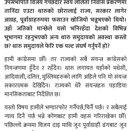
उपसभापति विजय गच्छदार स्वयं ललिता निवास प्रकरणमा
तानिँदा एउटा थारुको छोरालाई राज्य, सरकार लागेर
आग्रह, पूर्वाग्राहरुपमा फसाउन खोजियो भन्नुभएको थियो।
उहाँ जतिको मान्छेले यसो भनिरहँदा देशको विभिन्न
भूभागमा रहनुभएको अन्य थारु समुदायको अवस्था कस्तो
छ? थारु समुदायले फेरि एक पल्ट संघर्ष गर्नुपर्ने हो?
हामी कांग्रेसमा छौँ। तर राज्यको सबै संयन्त्र कांग्रेसको
नियन्त्रणमा हुँदैन र रहँदैन। थारु लगायत यहाँको मधेसी,
आदिवासी, दलित, मुस्लिमहरुको लागि अहिले पनि यो संयन्त्र
सकारात्मक देखिँदैन। राज्यको धेरै संयन्त्रहरु पहाडिया
मानसिकताबाट निर्देशित छ।
यस्तो विषय हामीले भण्डारफोर गर्नैपर्छ,चिर्नै पर्छ। र सबैलाई
न्याय दिनै पर्छ भन्ने कोणबाट हामी वहस गरिराखेका छौँ।
पछिल्लो क्रममा विजय दाइ माथि जुन पूर्वाग्राही ढंगबाट जुन