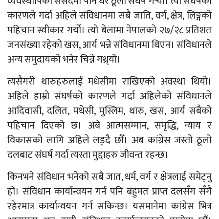
व्यवस्थापिका संसदमा पनि धेरै ठूलो संघर्ष गर्‍याै। त्यो संघर्षको
कारणले गर्दा अहिले संविधानमा सबै जाति, वर्ग, क्षेत्र, लिङ्गको
पहिचान स्वीकार गर्यो। त्यो बेलामा नेपालको २७/२८ प्रतिशत
जनसंख्या रहेको खस, आर्य भन्ने संविधानमा थिएन। संविधानले
अन्य समुदायको भनेर चिन्ने गथ्र्यो।
त्यसैगरी थारुहरुलाई मधेसीमा राखिएको अवस्था थियो।
अहिले हाम्रो संघर्षको कारणले गर्दा अहिलेको संविधानले
आदिवासी, दलित, मधेसी, मुस्लिम, थारु, खस, आर्य सबैको
पहिचान दिएको छ। अबे आत्मसम्मान, समृद्धि, न्याय र
विकासको लागि अहिले लड्दै छौँ। अब कांग्रेस जस्तो ठूलो
दलबाट संघर्ष गर्दा त्यस्ता मुद्दाहरु जीवन्त रहन्छ।
किनभने संविधान भनेको सबै जात, धर्म, वर्ग र क्षेत्रलाई समेट्नु
हो। संविधान कार्यान्वयन गर्न पनि बहुमत प्राप्त दलसँग सँगै
रहेरमात्र कार्यान्वयन गर्न सकिन्छ। यसमानेमा कांग्रेस भित्र