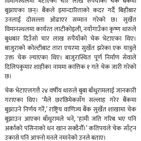
विमानस्थलमा भेटाएको चार लाख रुपैयाँको चेक बैंकमा
बुझाएका छन्। बैंकले इमान्दारिताको कदर गर्दै बिहीबार
उनलाई दोसल्ला ओढाएर सम्मान गरेको छ। सुर्खेत
विमानस्थलमा कार्यरत लाटीकोइली, नयाँगाउँका कृष्ण थारुले
बुधबार दिउँसो चार लाख रुपैयाँको चेक भेटाएका थिए।
बाजुराको कोल्टीबाट तारा एयरमा सुर्खेत झरेका एक यात्रुले
उक्त चेक ल्याएका थिए। बाजुरास्थित पूर्ण निर्माण सेवाले
दिलिपकुमार शाहीका नाममा कात्तिक १ गते चेक जारी गरेको
छ।
चेक भेटाएलगत्तै २४ वर्षीय थारुले बुबा बाँधुरामलाई जानकारी
गराएका थिए। ‘मैले छरछिमेकसँग सल्लाह गरेर बैंकमा
बुझाउने निर्णय गरेँ,’ राष्ट्रिय वाणिज्य बैंक सुर्खेत शाखामा चेक
बुझाउन आएका बाँधुरामले भने, ‘हामी जति गरिब भए पनि
अर्काको पसिनाको धन खान सक्दैनौँ।’ कतिपयले चेक साँट्न
उकासे पनि आफ्नो मनले नमानेको उनले बताए।