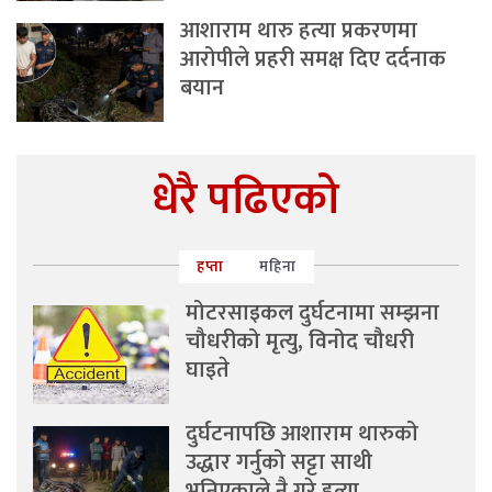
आशाराम थारु हत्या प्रकरणमा
आरोपीले प्रहरी समक्ष दिए दर्दनाक
बयान
धेरै पढिएको
हप्ता
महिना
मोटरसाइकल दुर्घटनामा सम्झना
चौधरीको मृत्यु, विनोद चौधरी
घाइते
दुर्घटनापछि आशाराम थारुको
उद्धार गर्नुको सट्टा साथी
भनिएकाले नै गरे हत्या