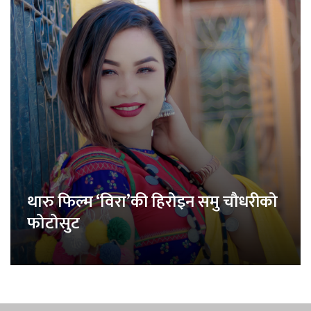
थारु फिल्म ‘विरा’की हिरोइन समु चौधरीको
फोटोसुट