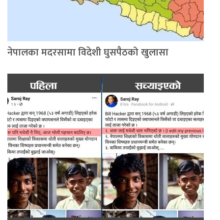
नेपालका मदरसामा विदेशी घुसपैठको खुलासा