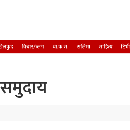
खेलकुद
विचार/ब्लग
था.क.स.
सलिमा
साहित्य
टिभी
 समुदाय