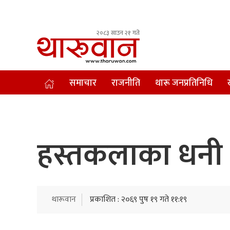
२०८३ साउन २१ गते
Leading Newsportal from Tharu Community Nepal.
समाचार
राजनीति
थारू जनप्रतिनिधि
हस्तकलाका धनी
थारूवान
प्रकाशित : २०६९ पुष १९ गते ११:१९