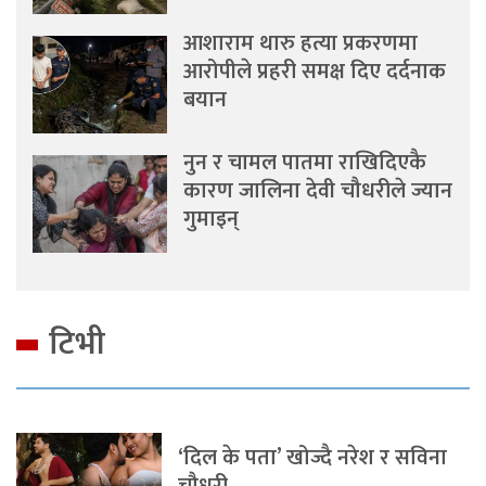
आशाराम थारु हत्या प्रकरणमा
आरोपीले प्रहरी समक्ष दिए दर्दनाक
बयान
नुन र चामल पातमा राखिदिएकै
कारण जालिना देवी चौधरीले ज्यान
गुमाइन्
टिभी
‘दिल के पता’ खोज्दै नरेश र सविना