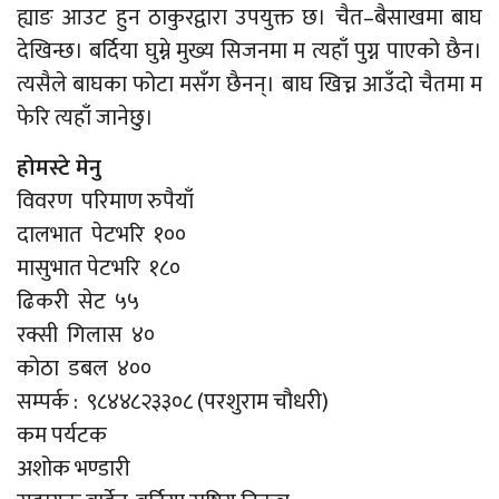
ह्याङ आउट हुन ठाकुरद्वारा उपयुक्त छ। चैत–बैसाखमा बाघ
देखिन्छ। बर्दिया घुम्ने मुख्य सिजनमा म त्यहाँ पुग्न पाएको छैन।
त्यसैले बाघका फोटा मसँग छैनन्। बाघ खिच्न आउँदो चैतमा म
फेरि त्यहाँ जानेछु।
होमस्टे मेनु
विवरण परिमाण रुपैयाँ
दालभात पेटभरि १००
मासुभात पेटभरि १८०
ढिकरी सेट ५५
रक्सी गिलास ४०
कोठा डबल ४००
सम्पर्क : ९८४४८२३३०८ (परशुराम चौधरी)
कम पर्यटक
अशोक भण्डारी