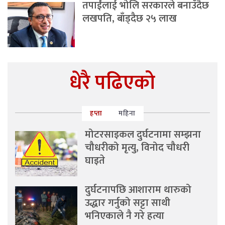
तपाईंलाई भोलि सरकारले बनाउँदैछ
लखपति, बाँड्दैछ २५ लाख
धेरै पढिएको
हप्ता
महिना
मोटरसाइकल दुर्घटनामा सम्झना
चौधरीको मृत्यु, विनोद चौधरी
घाइते
दुर्घटनापछि आशाराम थारुको
उद्धार गर्नुको सट्टा साथी
भनिएकाले नै गरे हत्या