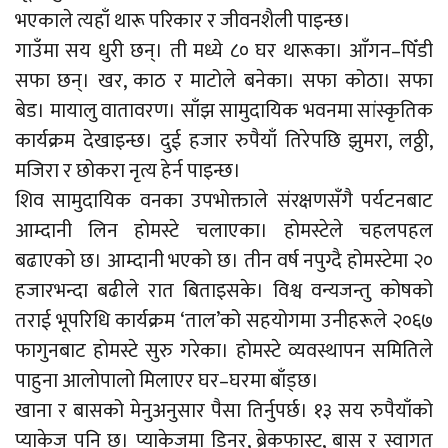
भएकाले त्यहाँ थारू परिकार र जीवनशैली पाइन्छ।
गाउँमा सय धुरी छन्। ती मध्ये ८० घर थारूका। आँगन–पिँडी
सफा छन्। खर, काठ र माटोले बनेका। सफा कोठा। सफा
बेड। मायालु वातावरण। साँझ सामुदायिक भवनमा सांस्कृतिक
कार्यक्रम देखाइन्छ। दुई हजार रुपैयाँ तिरेपछि झुमरा, लठ्ठी,
मजिरा र छोकरा नृत्य हेर्न पाइन्छ।
शिव सामुदायिक वनका उपभोक्ताले संरक्षणसँगै पर्यटनबाट
आम्दानी लिन होमस्टे चलाएका। होमस्टेले चहलपहल
बढाएको छ। आम्दानी भएको छ। तीन वर्ष नपुग्दै होमस्टेमा २०
हजारभन्दा बढीले रात बिताइसके। विश्व वन्यजन्तु कोषको
तराई भूपरिधि कार्यक्रम ‘ताल’को सहयोगमा उनीहरूले २०६७
फागुनबाट होमस्टे सुरु गरेका। होमस्टे व्यवस्थापन समितिले
पाहुना आलोपालो मिलाएर घर–घरमा बाँड्छ।
खाना र बासको मेनुअनुसार पैसा तिर्नुपर्छ। १३ सय रुपैयाँको
प्याकेज पनि छ। प्याकेजमा डिनर, ब्रेकफास्ट, बास र स्वागत