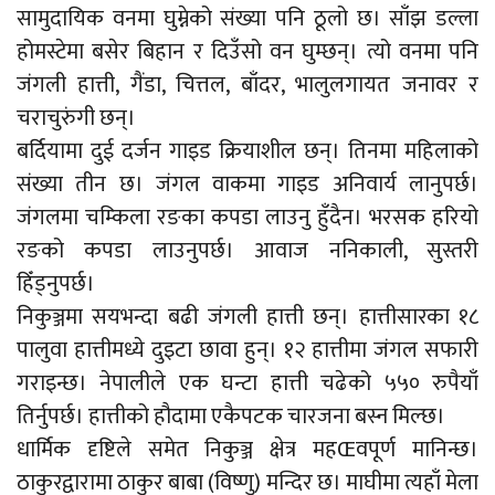
सामुदायिक वनमा घुम्नेको संख्या पनि ठूलो छ। साँझ डल्ला
होमस्टेमा बसेर बिहान र दिउँसो वन घुम्छन्। त्यो वनमा पनि
जंगली हात्ती, गैंडा, चित्तल, बाँदर, भालुलगायत जनावर र
चराचुरुंगी छन्।
बर्दियामा दुई दर्जन गाइड क्रियाशील छन्। तिनमा महिलाको
संख्या तीन छ। जंगल वाकमा गाइड अनिवार्य लानुपर्छ।
जंगलमा चम्किला रङका कपडा लाउनु हुँदैन। भरसक हरियो
रङको कपडा लाउनुपर्छ। आवाज ननिकाली, सुस्तरी
हिँड्नुपर्छ।
निकुञ्जमा सयभन्दा बढी जंगली हात्ती छन्। हात्तीसारका १८
पालुवा हात्तीमध्ये दुइटा छावा हुन्। १२ हात्तीमा जंगल सफारी
गराइन्छ। नेपालीले एक घन्टा हात्ती चढेको ५५० रुपैयाँ
तिर्नुपर्छ। हात्तीको हौदामा एकैपटक चारजना बस्न मिल्छ।
धार्मिक दृष्टिले समेत निकुञ्ज क्षेत्र महŒवपूर्ण मानिन्छ।
ठाकुरद्वारामा ठाकुर बाबा (विष्णु) मन्दिर छ। माघीमा त्यहाँ मेला