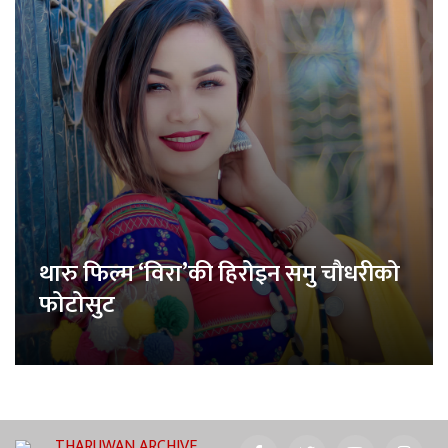
थारु फिल्म ‘विरा’की हिरोइन समु चौधरीको
फोटोसुट
THARUWAN ARCHIVE