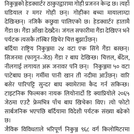
निकुञ्जको हेडक्वार्टर ठाकुरद्वारामा गोही प्रजनन केन्द्र छ। त्यहाँ
घडियाल र मगर गोही छन्। गोहीका बच्चा मायालाग्दा
देखिन्छन्। नजिकै कछुवा पालिएको छ। हेडक्वार्टर हातामै
गैंडा छ। गैंडा आँखा देख्दैन। जंगल सफारीमा गैंडा देखिएन भने
पर्यटक त्यसकै तस्बिर खिचेर चित्त बुझाउँछन्।
बर्दिया राष्ट्रिय निकुञ्जमा २४ वटा एक सिंगे गैंडा बस्छन्।
सिजनमा (फागुन–जेठ) गैंडा र बाघ देखिन्छ। चित्तल, बँदेल,
नीलगाई लगायत अरू जनावर पनि छन्। निकुञ्जमा ५० वटा
पाटेबाघ छन्। गर्मीमा पानी खान ती नदीमा आउँछन्। वारि
बसेर पारिपट्टि सुन्दर बाघ क्यामेरामा कैद गर्न सकिन्छ।
टाइटनिक फिल्मका नायक लियोनार्दो डि क्याप्रियोले २०६५
जेठमा एउटै फ्रेमभित्र पाँच बाघ खिचेका थिए। त्यो फोटो
सार्बजनिक भएपछि बर्दियामा विदेशी पर्यटक संख्या बढेको
छ।
जैविक विविधताले भरिपूर्ण निकुञ्ज ९६८ वर्ग किलोमिटरमा