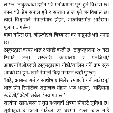
लाग्छ। ठाकुरबाबा दर्शन गरे मनोकामना पूरा हुने विश्वास छ।
काम बन्ने, प्रेम सफल हुने र सन्तान प्राप्त हुने जनविश्वास छ।
त्यही विश्वासले नेपालीमात्र होइन, भारतीयसमेत आउँछन्।
पूजापाठ गर्छन्।
बाबा बहिरा छन्, जोडजोडले चिच्याएर वर माग्नुपर्छ भन्ने भनाइ
छ।
ठाकुरद्वारा वरपर थारू र पहाडे बस्ती छ। ठाकुरद्वारामा २० वटा
रिसोर्ट छन्। सरकारी कार्यालय र एनजिओ/
आइएनजिओहरूले ठाकुरद्वारामा गोष्ठी/तालिम गर्ने क्रम सुरु
भएको छ। हुने–खाने नेपाली बिदा मनाउन त्यहाँ पुग्छन्।
‘बिहे, व्रतबन्ध गर्न र साथीभाइ मिलेर रमाइलो गर्न आउँछन्,’
थारू होम रिसोर्टका सञ्चालक मोहन थारू भन्छन्, ‘बर्दियामा
स्वदेशी/विदेशी सबैलाई स्वागत छ।’
सस्तोमा खान/बस्न र घुम्न मध्यवर्ती क्षेत्रमा होमस्टे सुविधा छ।
सूर्यपटुवा–४ डल्ला गाउँका २२ घरमा। डल्ला थारू गाउँ