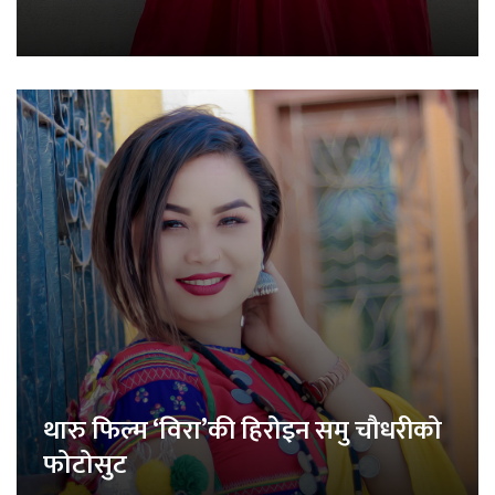
थारु फिल्म ‘विरा’की हिरोइन समु चौधरीको
फोटोसुट