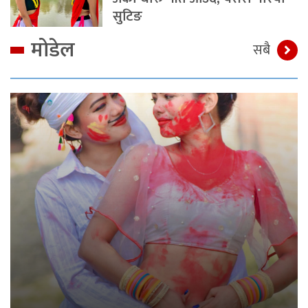
सुटिङ
मोडेल
सबै