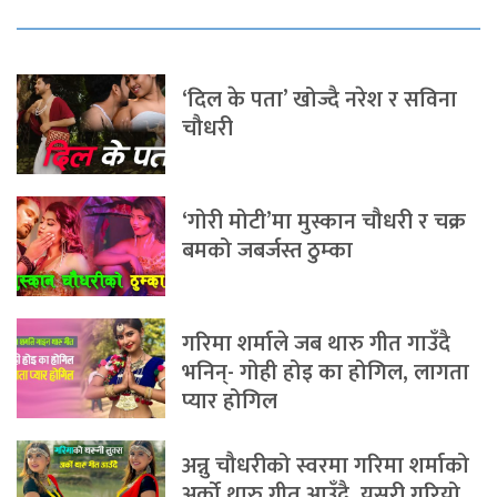
‘दिल के पता’ खोज्दै नरेश र सविना
चौधरी
‘गोरी मोटी’मा मुस्कान चौधरी र चक्र
बमको जबर्जस्त ठुम्का
गरिमा शर्माले जब थारु गीत गाउँदै
भनिन्- गोही होइ का होगिल, लागता
प्यार होगिल
अन्नु चौधरीको स्वरमा गरिमा शर्माको
अर्को थारु गीत आउँदै, यसरी गरियो