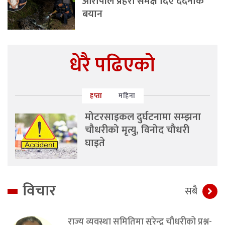
आरोपीले प्रहरी समक्ष दिए दर्दनाक
बयान
धेरै पढिएको
हप्ता
महिना
मोटरसाइकल दुर्घटनामा सम्झना
चौधरीको मृत्यु, विनोद चौधरी
घाइते
विचार
सबै
राज्य व्यवस्था समितिमा सुरेन्द्र चौधरीको प्रश्न-