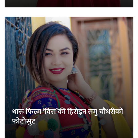
थारु फिल्म ‘विरा’की हिरोइन समु चौधरीको
फोटोसुट