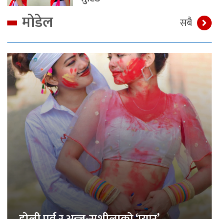
मोडेल
सबै