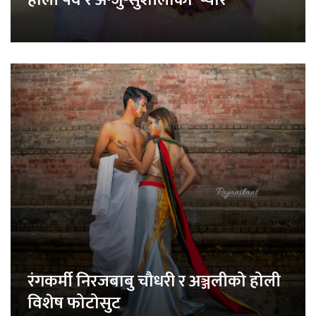
होली पर्व र अन्जु-सुशीलाको ‘प्यार’
रंगकर्मी निरजबाबु चौधरी र अञ्जलीको होली
विशेष फोटोसुट