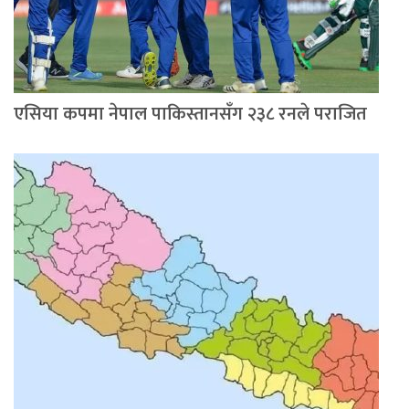
एसिया कपमा नेपाल पाकिस्तानसँग २३८ रनले पराजित