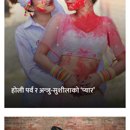
होली पर्व र अन्जु-सुशीलाको ‘प्यार’