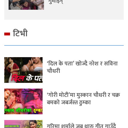
गुमाइन्
टिभी
‘दिल के पता’ खोज्दै नरेश र सविना
चौधरी
‘गोरी मोटी’मा मुस्कान चौधरी र चक्र
बमको जबर्जस्त ठुम्का
गरिमा शर्माले जब थारु गीत गाउँदै