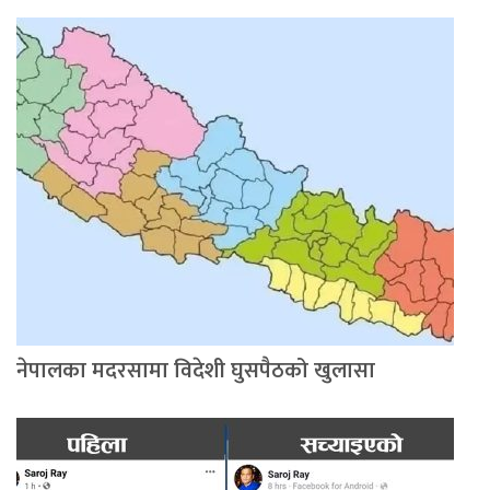
नेपालका मदरसामा विदेशी घुसपैठको खुलासा