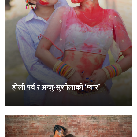
होली पर्व र अन्जु-सुशीलाको ‘प्यार’