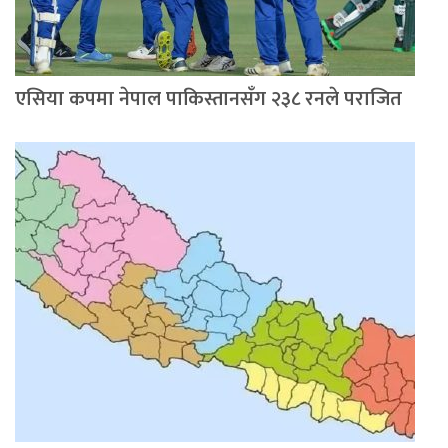
एसिया कपमा नेपाल पाकिस्तानसँग २३८ रनले पराजित