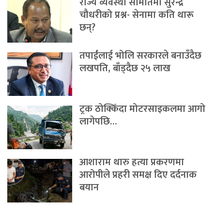
राज्य व्यवस्था समितिमा सुरेन्द्र
चौधरीको प्रश्न- सेनामा कति थारू
छन्?
तपाईंलाई भोलि सरकारले बनाउँदैछ
लखपति, बाँड्दैछ २५ लाख
ट्रक ठोक्किँदा मोटरसाइकलमा आगो
लागेपछि…
आशाराम थारु हत्या प्रकरणमा
आरोपीले प्रहरी समक्ष दिए दर्दनाक
बयान