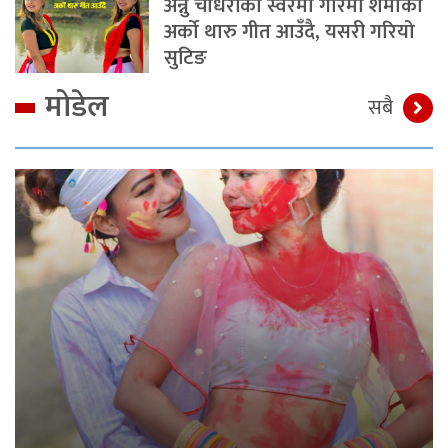
अन्नु चौधरीको स्वरमा गरिमा शर्माको
अर्को थारु गीत आउँदै, यसरी गरियो
सुटिङ
मोडेल
सबै