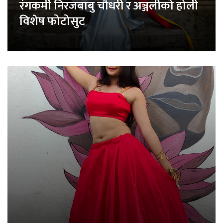
रंगकर्मी निरजबाबु चौधरी र अञ्जलीको होली
विशेष फोटोसुट