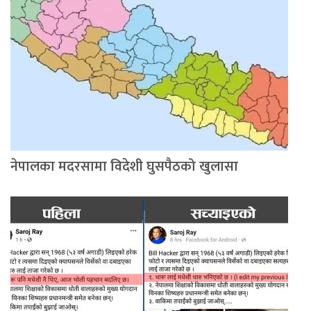
नेपालका मदरसामा विदेशी घुसपैठको खुलासा