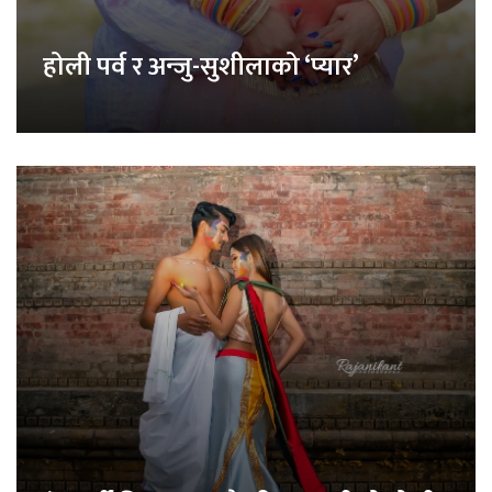
होली पर्व र अन्जु-सुशीलाको ‘प्यार’