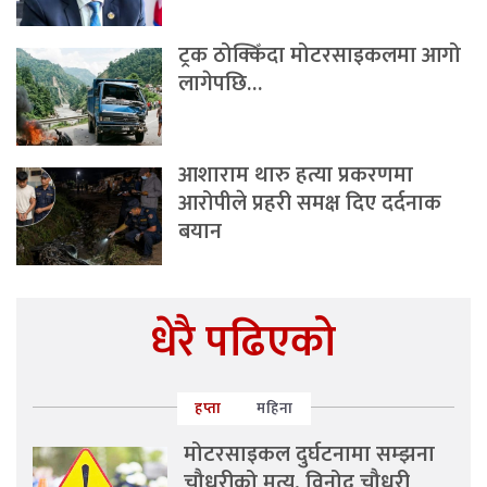
ट्रक ठोक्किँदा मोटरसाइकलमा आगो
लागेपछि…
आशाराम थारु हत्या प्रकरणमा
आरोपीले प्रहरी समक्ष दिए दर्दनाक
बयान
धेरै पढिएको
हप्ता
महिना
मोटरसाइकल दुर्घटनामा सम्झना
चौधरीको मृत्यु, विनोद चौधरी