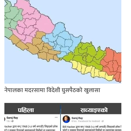
नेपालका मदरसामा विदेशी घुसपैठको खुलासा