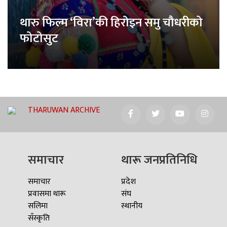
थारु फिल्म ‘विरा’की हिरोइन समु चौधरीको
फोटोसुट
THARUWAN ARCHIVE
समाचार
थारू जनप्रतिनिधि
समाचार
प्रदेश
प्रवासमा थारू
संघ
सलिमा
स्थानीय
सँस्कृति