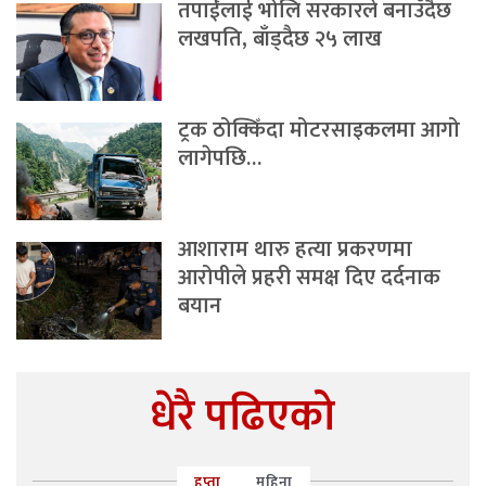
तपाईंलाई भोलि सरकारले बनाउँदैछ
लखपति, बाँड्दैछ २५ लाख
ट्रक ठोक्किँदा मोटरसाइकलमा आगो
लागेपछि…
आशाराम थारु हत्या प्रकरणमा
आरोपीले प्रहरी समक्ष दिए दर्दनाक
बयान
धेरै पढिएको
हप्ता
महिना