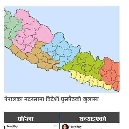
नेपालका मदरसामा विदेशी घुसपैठको खुलासा