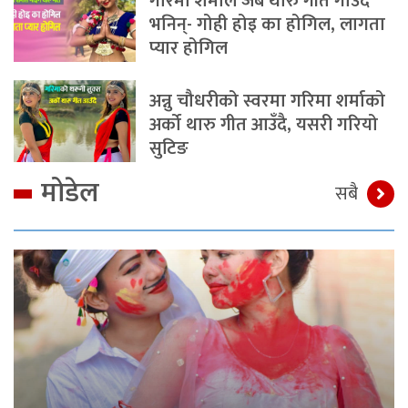
गरिमा शर्माले जब थारु गीत गाउँदै
भनिन्- गोही होइ का होगिल, लागता
प्यार होगिल
अन्नु चौधरीको स्वरमा गरिमा शर्माको
अर्को थारु गीत आउँदै, यसरी गरियो
सुटिङ
मोडेल
सबै