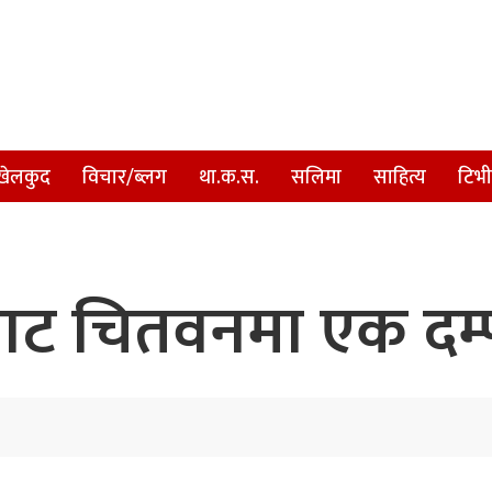
खेलकुद
विचार/ब्लग
था.क.स.
सलिमा
साहित्य
टिभी
ाट चितवनमा एक दम्पत