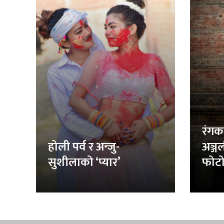
रंगक
होली पर्व र अन्जु-
अञ्ज
सुशीलाको ‘प्यार’
फोटो