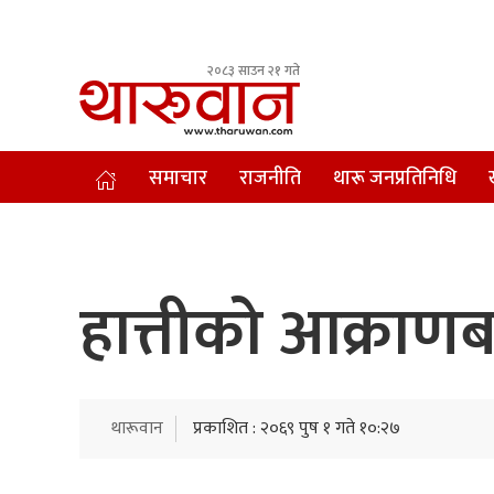
२०८३ साउन २१ गते
Leading Newsportal from Tharu Community Nepal.
समाचार
राजनीति
थारू जनप्रतिनिधि
हात्तीको आक्राणब
थारूवान
प्रकाशित : २०६९ पुष १ गते १०:२७