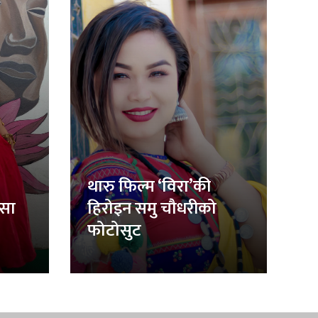
थारु फिल्म ‘विरा’की
िसा
हिरोइन समु चौधरीको
फोटोसुट