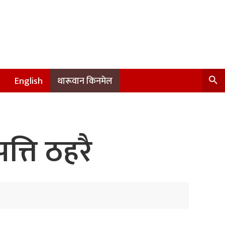
English
थारूवान किनमेल
्ति ठहरै