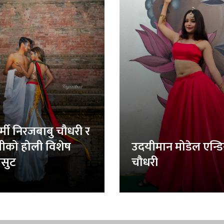
र्मी निरजबाबु चौधरी र
लीको होली विशेष
उदयीमान मोडेल एन्ड
सुट
चौधरी