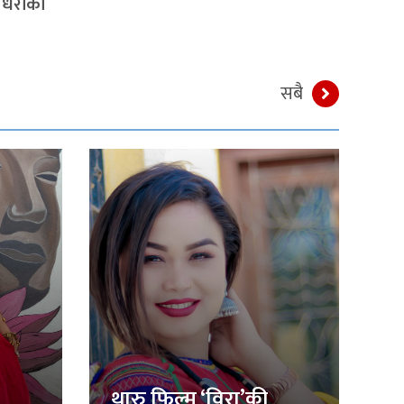
चौधरीको
सबै
थारु फिल्म ‘विरा’की