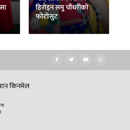
िसा
हिरोइन समु चौधरीको
फोटोसुट
वान किनमेल
ँगा
ा