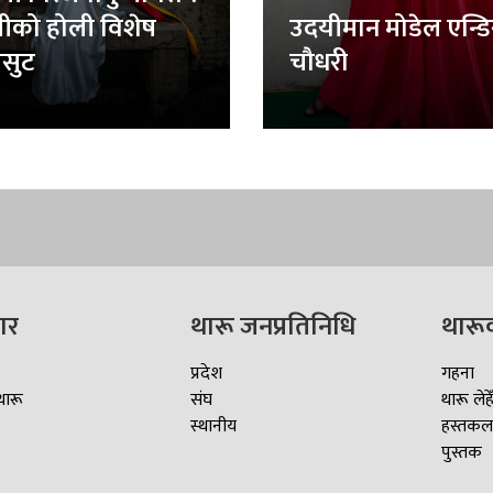
लीको होली विशेष
उदयीमान मोडेल एन्ड
सुट
चौधरी
ार
थारू जनप्रतिनिधि
थारू
प्रदेश
गहना
थारू
संघ
थारू लेहे
स्थानीय
हस्तकल
पुस्तक