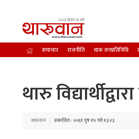
२०८३ साउन २१ गते
Leading Newsportal from Tharu Community Nepal.
समाचार
राजनीति
थारू जनप्रतिनिधि
थारु विद्यार्थीद्वा
थारूवान
प्रकाशित : २०६९ पुष १५ गते १३:२३