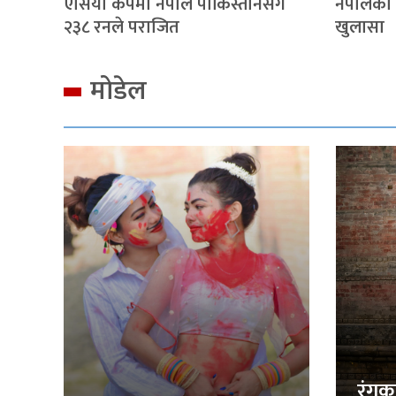
एसिया कपमा नेपाल पाकिस्तानसँग
नेपालका
२३८ रनले पराजित
खुलासा
मोडेल
रंगक