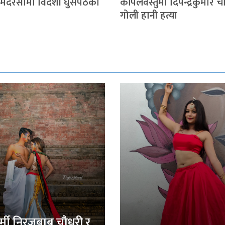
 मदरसामा विदेशी घुसपैठको
कपिलवस्तुमा दिपेन्द्रकुमार 
गोली हानी हत्या
र्मी निरजबाबु चौधरी र