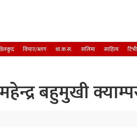
खेलकुद
विचार/ब्लग
था.क.स.
सलिमा
साहित्य
टिभी
रा महेन्द्र बहुमुखी क्य