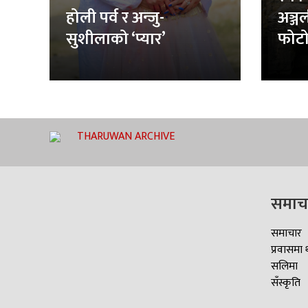
होली पर्व र अन्जु-
अञ्ज
सुशीलाको ‘प्यार’
फोटो
THARUWAN ARCHIVE
समाच
समाचार
प्रवासमा 
सलिमा
सँस्कृति