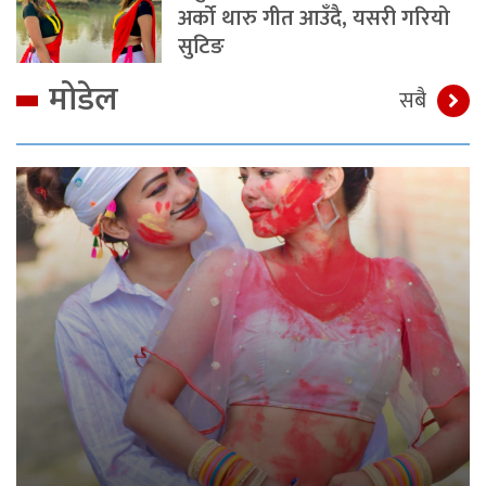
अर्को थारु गीत आउँदै, यसरी गरियो
सुटिङ
मोडेल
सबै