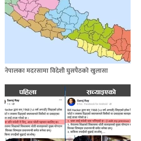
नेपालका मदरसामा विदेशी घुसपैठको खुलासा