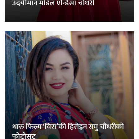
उदयीमान मोडेल एन्डिसा चौधरी
थारु फिल्म ‘विरा’की हिरोइन समु चौधरीको
फोटोसुट