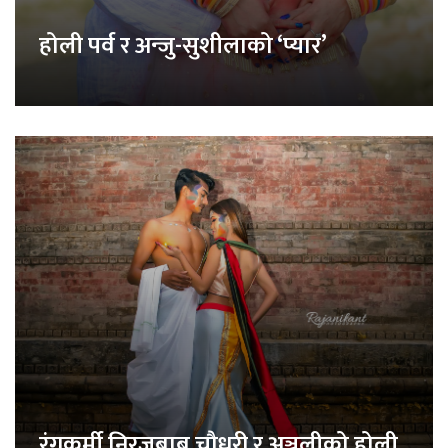
होली पर्व र अन्जु-सुशीलाको ‘प्यार’
रंगकर्मी निरजबाबु चौधरी र अञ्जलीको होली