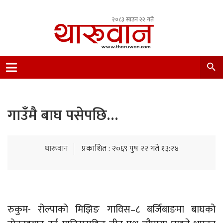
२०८३ साउन २२ गते
Leading Newsportal from Tharu Community
Nepal.
गाउँमै बाघ पसेपछि…
थारूवान
प्रकाशित : २०६९ पुष २२ गते १३:२४
रुकुम- रोल्पाको मिझिङ गाविस–८ बर्जिबाङमा बाघको