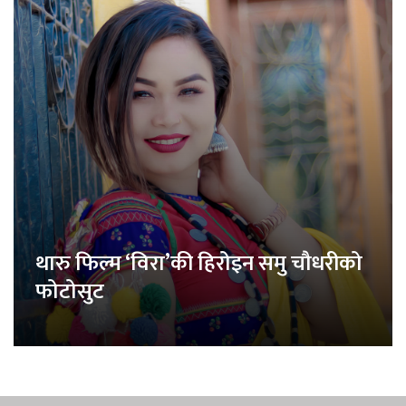
थारु फिल्म ‘विरा’की हिरोइन समु चौधरीको
फोटोसुट