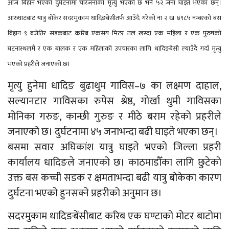
आज बिहान भएको दुर्घटनामा चारजनाको मृत्यु भएको छ भने ५२ जना घाइते भएका छन्।
आरुघाटबाट यात्रु बोकेर सदरमुकाम धादिङबेसीतर्फ आउँदै गरेको ना २ ख ४९८५ नम्बरको बस
बिहान ९ बजेतिर सडकबाट करिब एकसय मिटर तल खस्दा एक महिला र एक पुरुषको
घटनास्थलमै र एक बालक र एक महिलाको उपचारका लागि धादिङबेसी ल्याउँदै गर्दा मृत्यु
भएको प्रहरीले जनाएको छ।
मृत्यु हुनेमा धादिङ बुढाथुम गाविस–७ का लक्ष्मण दाहाल,
सल्यानटार गाविसका रुपेस श्रेष्ठ, गोर्खा थुमी गाविसका
मोनिका गरुङ, कान्छी गुरुङ र मीठे बराम रहेको प्रहरीले
जनाएको छ। दुर्घटनामा ४५ जनाभन्दा बढी घाइते भएका छन्।
बसमा सवार अघिकांश यात्रु घाइते भएको जिल्ला प्रहरी
कार्यालय धादिङले जनाएको छ। काठमाडौँका लागि छुटेको
उक्त बस कच्ची सडक र क्षमताभन्दा बढी यात्रु बोकेका कारण
दुर्घटना भएको हुनसक्ने प्रहरीको अनुमान छ।
सदरमुकाम धादिङबेंसीबाट करिब एक घण्टाको मोटर बाटोमा