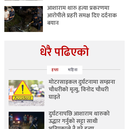
आशाराम थारु हत्या प्रकरणमा
आरोपीले प्रहरी समक्ष दिए दर्दनाक
बयान
धेरै पढिएको
हप्ता
महिना
मोटरसाइकल दुर्घटनामा सम्झना
चौधरीको मृत्यु, विनोद चौधरी
घाइते
दुर्घटनापछि आशाराम थारुको
उद्धार गर्नुको सट्टा साथी
भनिएकाले नै गरे हत्या