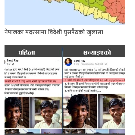
नेपालका मदरसामा विदेशी घुसपैठको खुलासा