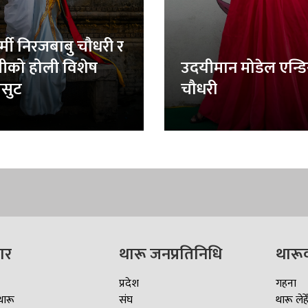
र्मी निरजबाबु चौधरी र
लीको होली विशेष
उदयीमान मोडेल एन्ड
सुट
चौधरी
ार
थारू जनप्रतिनिधि
थारू
प्रदेश
गहना
थारू
संघ
थारू लेहे