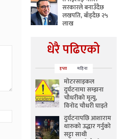
सरकारले बनाउँदैछ
लखपति, बाँड्दैछ २५
लाख
धेरै पढिएको
हप्ता
महिना
मोटरसाइकल
दुर्घटनामा सम्झना
चौधरीको मृत्यु,
विनोद चौधरी घाइते
दुर्घटनापछि आशाराम
थारुको उद्धार गर्नुको
सट्टा साथी