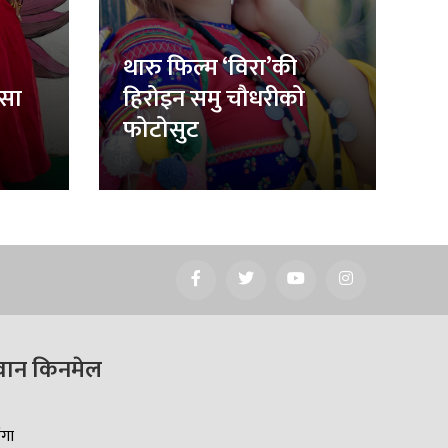
थारु फिल्म ‘विरा’की
िसा
हिरोइन समु चौधरीको
फोटोसुट
वान किनमेल
ँगा