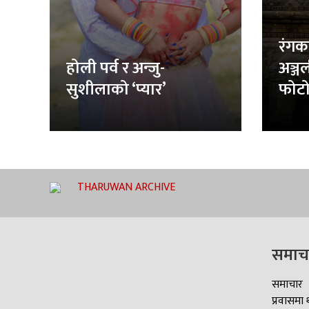
रंगक
होली पर्व र अन्जु-
अञ्ज
सुशीलाको ‘प्यार’
फोटो
THARUWAN ARCHIVE
समाच
समाचार
प्रवासमा 