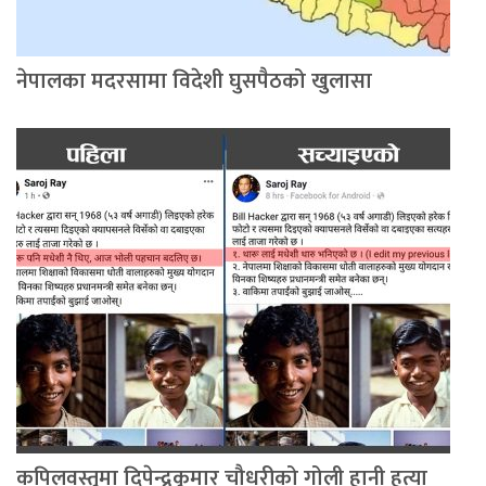
नेपालका मदरसामा विदेशी घुसपैठको खुलासा
कपिलवस्तुमा दिपेन्द्रकुमार चौधरीको गोली हानी हत्या