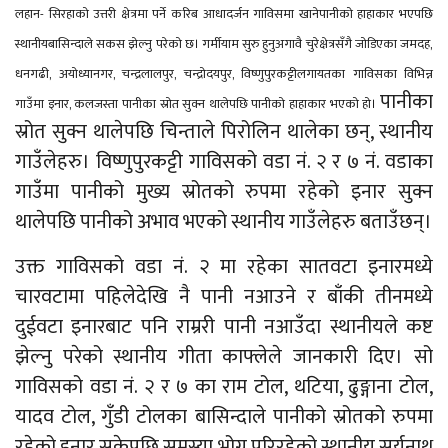
लहान- सिरहाको उत्तरी क्षेत्रमा पर्ने करिब आधादर्जन गाविसमा खानेपानीको हाहाकार भएपछि
स्थानीयबासिन्दाले सकस झेल्नु परेको छ। गर्मीयाम सुरु हुनुअगावै चुरेक्षेत्रसँगै जोडिएका जमदह,
धनगढी, अयोध्यानगर, चन्द्रलालपुर, चन्द्रोदयपुर, विष्णुपुरकट्टीलगायतका गाविसका विभिन्न
पानीका
गाउँमा इनार, कलजस्ता पानीका स्रोत सुक्न थालेपछि पानीको हाहाकार भएको हो।
स्रोत सुक्न थालेपछि चिन्ताले पिरोलिन थालेका छन्, स्थानीय
गाउँलेहरु। विष्णुपुरकट्टी गाविसको वडा नं. २ र ७ नं. वडाका
गाउँमा पानीको मुख्य स्रोतको रुपमा रहेको इनार सुक्न
थालेपछि पानीको अभाव भएको स्थानीय गाउँलेहरु बताउँछन्।
उक्त गाविसको वडा नं. २ मा रहेका सातवटा इनारमध्ये
चारवटामा पहिलेदेखि नै पानी नआउने र बाँकी तीनमध्ये
दुईवटा इनारबाट पनि राम्ररी पानी नआउँदा स्थानीयले कष्ट
झेल्नु परेको स्थानीय गीता काफ्लेले जानकारी दिए। सो
गाविसको वडा नं. २ र ७ का राम टोल, थटिया, ढुङ्गाना टोल,
यादव टोल, गुँडी टोलका बासिन्दाले पानीको स्रोतको रुपमा
रहेको इनार सुकेपछि समस्या भोग्नु परिरहेको स्थानीय सूर्यनाथ