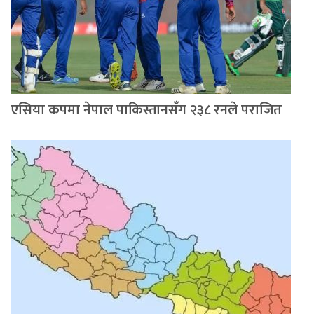
एसिया कपमा नेपाल पाकिस्तानसँग २३८ रनले पराजित