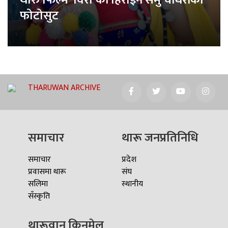
थारु फिल्म ‘विरा’की हिरोइन समु चौधरीको
फोटोसुट
THARUWAN ARCHIVE
समाचार
थारू जनप्रतिनिधि
समाचार
प्रदेश
प्रवासमा थारू
संघ
सलिमा
स्थानीय
सँस्कृति
थारूवान किनमेल