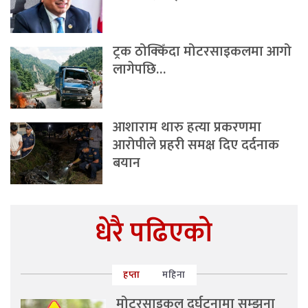
ट्रक ठोक्किँदा मोटरसाइकलमा आगो
लागेपछि…
आशाराम थारु हत्या प्रकरणमा
आरोपीले प्रहरी समक्ष दिए दर्दनाक
बयान
धेरै पढिएको
हप्ता
महिना
मोटरसाइकल दुर्घटनामा सम्झना