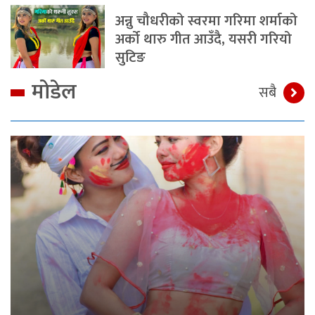
अन्नु चौधरीको स्वरमा गरिमा शर्माको
अर्को थारु गीत आउँदै, यसरी गरियो
सुटिङ
मोडेल
सबै