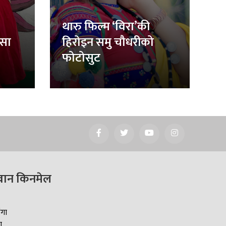
थारु फिल्म ‘विरा’की
िसा
हिरोइन समु चौधरीको
फोटोसुट
वान किनमेल
ँगा
ा