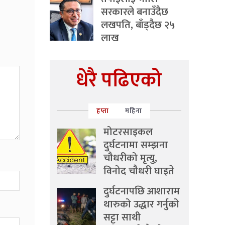
सरकारले बनाउँदैछ
लखपति, बाँड्दैछ २५
लाख
धेरै पढिएको
हप्ता
महिना
मोटरसाइकल
दुर्घटनामा सम्झना
चौधरीको मृत्यु,
विनोद चौधरी घाइते
दुर्घटनापछि आशाराम
थारुको उद्धार गर्नुको
सट्टा साथी