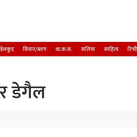
खेलकुद
विचार/ब्लग
था.क.स.
सलिमा
साहित्य
टिभी
र डेगैल