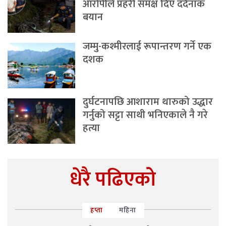
आरोपीले प्रहरी समक्ष दिए दर्दनाक
बयान
जम्मु-कश्मीरलाई रूपान्तरण गर्ने एक
दशक
दुर्घटनापछि आशाराम थारुको उद्धार
गर्नुको सट्टा साथी भनिएकाले नै गरे
हत्या
धेरै पढिएको
हप्ता
महिना