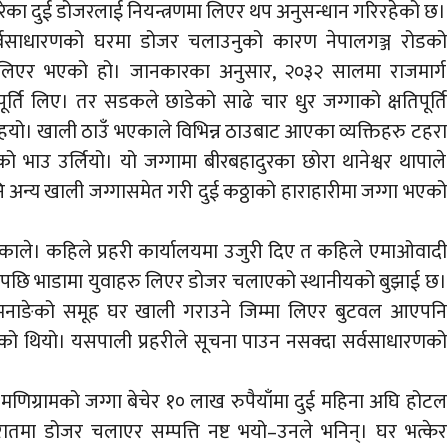
 गरेका दुई डोजरलाई नियन्त्रणमा लिएर थप अनुसन्धान गरिरहेको छ।
सर्वसाधारणको घरमा डोजर चलाउनुको कारण नेपालगञ्ज रोडको
ई लिएर भएको हो। जानकारका अनुसार, २०३२ सालमा राजमार्ग
पूर्ति लिए। तर सडकले छाडेको साढे चार धुर जग्गाको क्षतिपूर्ति
हयो। खाली ठाउँ भएकाले विभिन्न ठाउबाट आएका व्यक्तिहरु टहरा
ो भाउ उर्लियो। यो जग्गामा बीरबहादुरका छोरा थानेश्वर थापाले
ि अन्य खाली जग्गासमेत गरी दुई कठ्ठाको हाराहारीमा जग्गा भएको
ि निकाले। कहिले प्रहरी कार्यालयमा उजुरी दिए त कहिले एमाओवादी
ागेपछि भाडामा युवाहरु लिएर डोजर चलाएको स्थानीयको बुझाई छ।
नाङेको समूह घर खाली गराउने जिम्मा लिएर बुटवल आएपनि
लिएको थियो। यसपाली प्रहरीले सूचना पाउन नसक्दा सर्वसाधारणको
ा मणिग्रामको जग्गा बेचेर १० लाख रुपैयाँमा दुई महिना अघि होटल
यरातमा डोजर चलाएर सम्पत्ति नष्ट भयो–उनले भनिन्। घर भत्केर