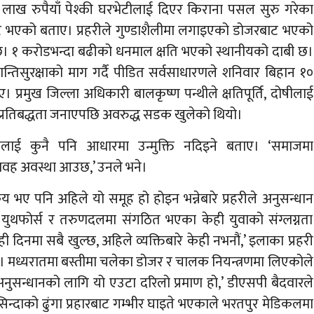
 लाख रुपैयाँ पेश्की घरभेटीलाई दिएर किराना पसल सुरु गरेका
्ट भएको बताए। प्रहरीले गुण्डाशैलीमा लगाइएको डोजरबाट भएको
छ। १ करोडभन्दा बढीको धनमाल क्षति भएको स्थानीयको दाबी छ।
 शान्तिसुरक्षाको माग गर्दै पीडित सर्वसाधारणले शनिवार बिहान १०
प्रमुख जिल्ला अधिकारी बालकृष्ण पन्थीले क्षतिपूर्ति, दोषीलाई
र्ने प्रतिबद्धता जनाएपछि अवरुद्ध सडक खुलेको थियो।
धीलाई कुनै पनि आधारमा उन्मुक्ति नदिइने बताए। ‘समाजमा
भयावह अवस्था आउछ,’ उनले भने।
भए पनि अहिले यो समूह हो होइन भन्नेबारे प्रहरीले अनुसन्धान
युथफोर्स र तरुणदलमा संगठित भएका केही युवाको संग्लग्नता
दिनमा सबै खुल्छ, अहिले व्यक्तिबारे केही नभनौं,’ इलाका प्रहरी
 मध्यरातमा बस्तीमा चलेका डोजर र चालक नियन्त्रणमा लिएकोले
अनुसन्धानको लागि यो एउटा दरिलो प्रमाण हो,’ डीएसपी बैदवारले
िन्दाको ढुंगा प्रहारबाट गम्भीर घाइते भएकाले भरतपुर मेडिकलमा