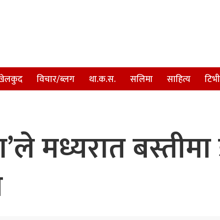
खेलकुद
विचार/ब्लग
था.क.स.
सलिमा
साहित्य
टिभी
्डा’ले मध्यरात बस्ती
ग