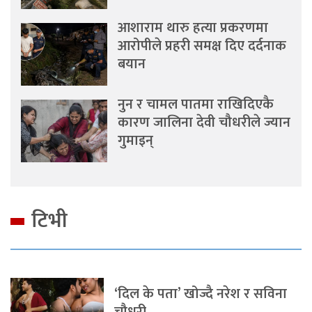
आशाराम थारु हत्या प्रकरणमा
आरोपीले प्रहरी समक्ष दिए दर्दनाक
बयान
नुन र चामल पातमा राखिदिएकै
कारण जालिना देवी चौधरीले ज्यान
गुमाइन्
टिभी
‘दिल के पता’ खोज्दै नरेश र सविना