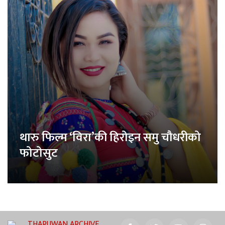
थारु फिल्म ‘विरा’की हिरोइन समु चौधरीको
फोटोसुट
THARUWAN ARCHIVE