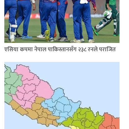
एसिया कपमा नेपाल पाकिस्तानसँग २३८ रनले पराजित