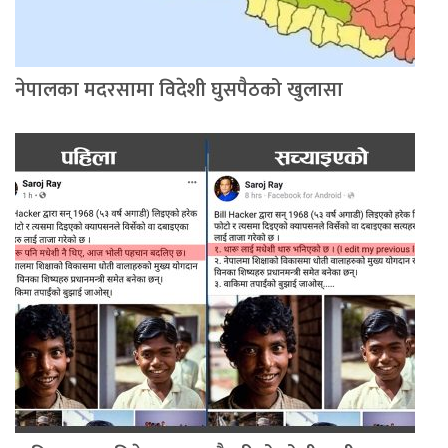
नेपालका मदरसामा विदेशी घुसपैठको खुलासा