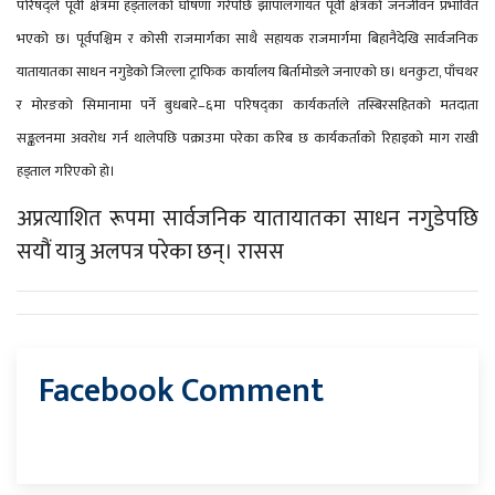
परिषद्ले पूर्वी क्षेत्रमा हड्तालको घोषणा गरेपछि झापालगायत पूर्वी क्षेत्रको जनजीवन प्रभावित
भएको छ। पूर्वपश्चिम र कोसी राजमार्गका साथै सहायक राजमार्गमा बिहानैदेखि सार्वजनिक
यातायातका साधन नगुडेको जिल्ला ट्राफिक कार्यालय बिर्तामोडले जनाएको छ। धनकुटा, पाँचथर
र मोरङको सिमानामा पर्ने बुधबारे–६मा परिषद्का कार्यकर्ताले तस्बिरसहितको मतदाता
सङ्कलनमा अवरोध गर्न थालेपछि पक्राउमा परेका करिब छ कार्यकर्ताको रिहाइको माग राखी
हड्ताल गरिएको हो।
अप्रत्याशित रूपमा सार्वजनिक यातायातका साधन नगुडेपछि
सयौं यात्रु अलपत्र परेका छन्। रासस
Facebook Comment