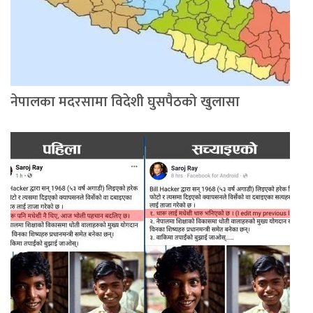
नेपालका मदरसामा विदेशी घुसपैठको खुलासा