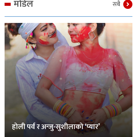
मोडेल
सबै
होली पर्व र अन्जु-सुशीलाको ‘प्यार’