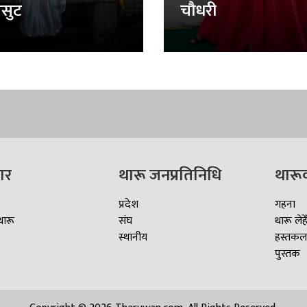
सुट
चौधरी
ार
थारू जनप्रतिनिधि
थारू
प्रदेश
गहना
थारू
संघ
थारू लेहे
स्थानीय
हस्तकल
पुस्तक