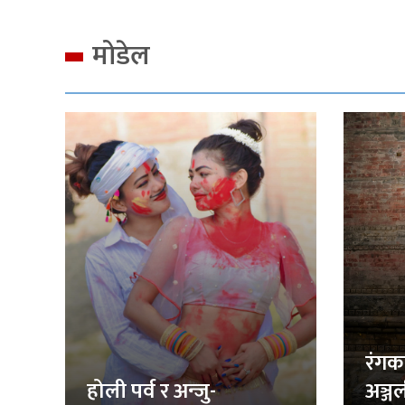
मोडेल
रंगक
होली पर्व र अन्जु-
अञ्ज