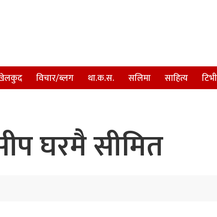
खेलकुद
विचार/ब्लग
था.क.स.
सलिमा
साहित्य
टिभी
सीप घरमै सीमित