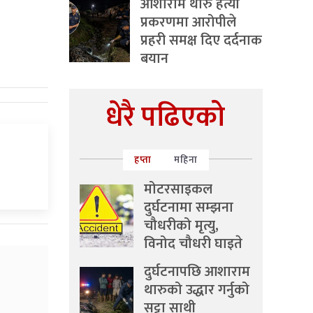
आशाराम थारु हत्या
प्रकरणमा आरोपीले
प्रहरी समक्ष दिए दर्दनाक
बयान
धेरै पढिएको
हप्ता
महिना
मोटरसाइकल
दुर्घटनामा सम्झना
चौधरीको मृत्यु,
विनोद चौधरी घाइते
दुर्घटनापछि आशाराम
थारुको उद्धार गर्नुको
सट्टा साथी