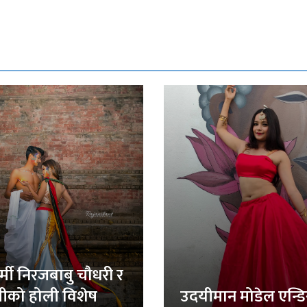
र्मी निरजबाबु चौधरी र
लीको होली विशेष
उदयीमान मोडेल एन्ड