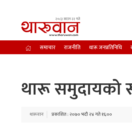
२०८३ साउन २२ गते
Leading Newsportal from Tharu Community Nepal.
समाचार
राजनीति
थारू जनप्रतिनिधि
थारू समुदायको 
थारूवान
प्रकाशित : २०७० भदौ २४ गते १६:००