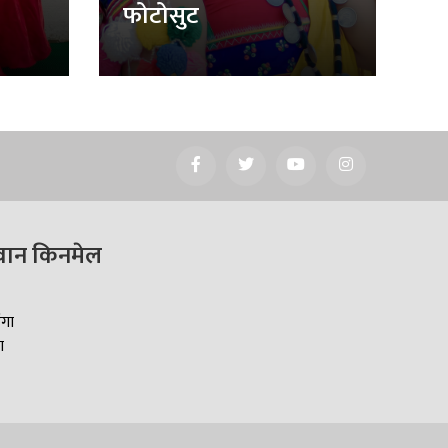
फोटोसुट
वान किनमेल
ँगा
ा