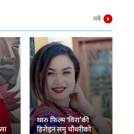
सबै
थारु फिल्म ‘विरा’की
िसा
हिरोइन समु चौधरीको