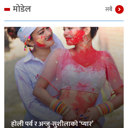
मोडेल
सबै
होली पर्व र अन्जु-सुशीलाको ‘प्यार’