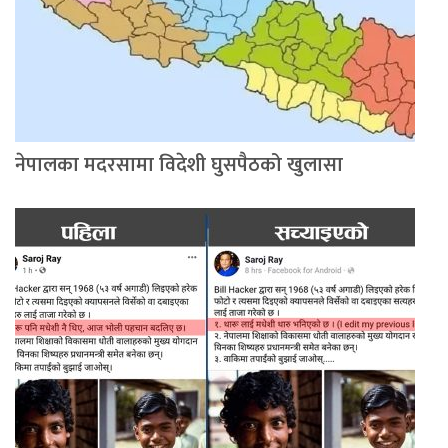
नेपालका मदरसामा विदेशी घुसपैठको खुलासा