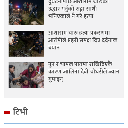
दुर्घटनापछि आशाराम थारुको
उद्धार गर्नुको सट्टा साथी
भनिएकाले नै गरे हत्या
आशाराम थारु हत्या प्रकरणमा
आरोपीले प्रहरी समक्ष दिए दर्दनाक
बयान
नुन र चामल पातमा राखिदिएकै
कारण जालिना देवी चौधरीले ज्यान
गुमाइन्
टिभी